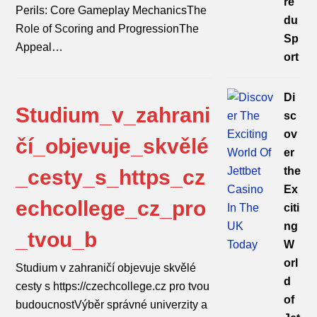
re
Perils: Core Gameplay MechanicsThe
du
Role of Scoring and ProgressionThe
Sp
Appeal…
ort
Di
Studium_v_zahrani
sc
ov
čí_objevuje_skvělé
er
the
_cesty_s_https_cz
Ex
echcollege_cz_pro
citi
ng
_tvou_b
W
orl
Studium v zahraničí objevuje skvělé
d
cesty s https://czechcollege.cz pro tvou
of
budoucnostVýběr správné univerzity a