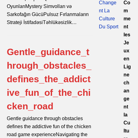
Co
OyunlarıMystery Simvolları və
m
Sarkofağın GücüPulsuz Fırlanmaların
me
Strateji İstifadəsiTəhlükəsizlik…
nt
les
Je
Gentle_guidance_t
ux
en
hrough_obstacles_
Lig
ne
defines_the_addict
ch
ive_fun_of_the_chi
an
ge
cken_road
nt
la
Gentle guidance through obstacles
Cu
defines the addictive fun of the chicken
ltu
road game experienceNavigating the