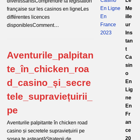
Le
divertissantsComprendre la législation
Me
française sur les casinos en ligneLes
ille
différentes licences
ur
disponiblesComment…
Ins
tan
t
Aventurile_palpitan
Ca
sin
te_în_chicken_roa
o
d_casino_și_secre
En
Lig
tele_supraviețuirii_
ne
En
pe
Fr
an
Aventurile palpitante în chicken road
ce
casino și secretele supraviețuirii pe
20
șosea te așteaptăStrategii de