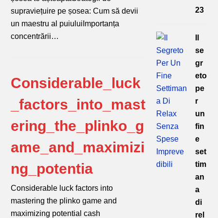
23
supraviețuire pe șosea: Cum să devii
un maestru al puiuluiImportanța
concentrării…
Il
se
gr
eto
Considerable_luck
pe
_factors_into_mast
r
un
ering_the_plinko_g
fin
e
ame_and_maximizi
set
tim
ng_potentia
an
Considerable luck factors into
a
mastering the plinko game and
di
maximizing potential cash
rel