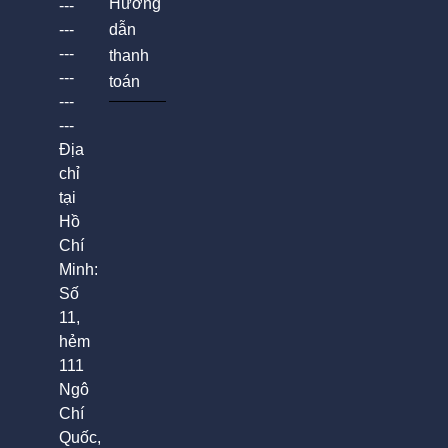
Hướng
---
---
dẫn
---
thanh
---
toán
---
---
Địa
chỉ
tại
Hồ
Chí
Minh:
Số
11,
hẻm
111
Ngô
Chí
Quốc,