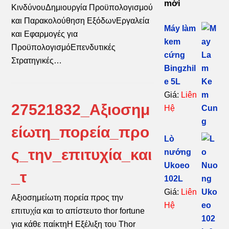
mới
ΚινδύνουΔημιουργία Προϋπολογισμού
και Παρακολούθηση ΕξόδωνΕργαλεία
Máy làm
και Εφαρμογές για
kem
ΠροϋπολογισμόΕπενδυτικές
cứng
Στρατηγικές…
Bingzhil
e 5L
Giá:
Liên
27521832_Αξιοσημ
Hệ
είωτη_πορεία_προ
Lò
ς_την_επιτυχία_και
nướng
Ukoeo
_τ
102L
Giá:
Liên
Αξιοσημείωτη πορεία προς την
Hệ
επιτυχία και το απίστευτο thor fortune
για κάθε παίκτηΗ Εξέλιξη του Thor