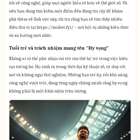
ích về công nghệ, giúp mọi người hiểu rõ hơn về thế giới số. Và
nếu bạn đang tìm kiếm một điểm đến đáng tin cậy để khám
phá thêm về lĩnh vực này, tôi tin rằng bạn sẽ tìm thấy nhiều
điều thú vị tại https://mubet.fyi/ – nơi hội tụ những kiến thức
và xu hướng mới nhất.
Tuổi trẻ và trách nhiệm mang tên "Hy vọng"
Không ai có thể phủ nhận vai trò của thế hệ trẻ trong việc kiến
tạo tương lai. Họ sinh ra trong thời đại kỹ thuật số, tư duy cởi
mở và không ngại thử nghiệm. Những bạn trẻ ấy, với khả năng
công nghệ vượt trội, đang từng ngày chứng minh rằng hy vọng
không phải là một khái niệm trừu tượng.