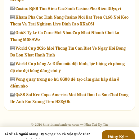
🎰
Casino Bj88 Tim Hieu Cac Sanh Casino Pho Bien DDyqvi
🎰
Kham Pha Cac Tinh Nang Casino Noi Bat Tren C168 Noi Keo
Thom Va Trai Nghiem Live Dinh Cao XKaOSl
🎰
On68 Ty Le Ca Cuoc Moi Nhat Cap Nhat Nhanh Choi La
Thang MS8AWz
🎰
World Cup 2026 Moi Thong Tin Can Biet Ve Ngay Hoi Bong
Da Lon Nhat Hanh Tinh
🎰
World Cup bảng A: Điểm mặt đội hình, lực lượng và phong
độ các đội bóng đáng chú ý
🎰
Vòng quay trong nổ hũ GG88 dễ tạo cảm giác hấp dẫn ở
điểm nào
🎰
Qs88 Soi Keo Copa America Moi Nhat Dau La San Choi Dang
De Anh Em Xuong Tien H3EgOk
© 2026 thietbilambanhvn.com — Nhà Cái Uy Tín
Contact
·
Chính Sách Giao Dịch
·
Chính Sách Hoàn Trả
·
Chính Sách Bảo Mật
·
Điều
Ai Sẽ Là Người Mang Hy Vọng Cho Cả Một Quốc Gia?
Đăng Ký →
Khoản Dịch Vụ
·
Tra Cứu Vé
·
Tất Cả Game
·
Sitemap