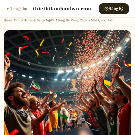
thietbilambanhvn.com
.
Trang Chủ
Đăng Ký
Home
›
Tất Cả Game
›
Ai Sẽ Là Người Mang Hy Vọng Cho Cả Một Quốc Gia?