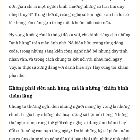
đơn giản chỉ là một người bình thường nhưng có trái tim đầy
nhiệt huyết? Trong thời đại công nghệ số lên ngôi, câu trả lời có
lẽ không còn nằm gọn trong một khuôn mẫu nào nữa.
Hy vọng không còn là thứ gì đó xa vời, chỉ dành riêng cho những
"anh hùng" trên màn ảnh nhỏ. Nó hiện hữu trong từng dòng
code, trong những sáng kiến công nghệ nhỏ bé nhưng đầy tính
nhân văn, và trong cách chúng ta kết nối với nhau mỗi ngày.
Vậy, ai thực sự xứng đáng với danh hiệu ấy? Hãy cùng tôi khám
phá nhé.
Không phải siêu anh hùng, mà là những "chiến binh"
thầm lặng
Chúng ta thường nghĩ đến những người mang hy vọng là những
chính trị gia hay những nhà hoạt động xã hội nổi tiếng. Nhưng
thử nghĩ xem, trong thế giới công nghệ, ai đang âm thầm thay
đổi cuộc sống của bạn từng ngày? Đó là những kỹ sư phần mềm
tạo ra ứng dụng giúp nông dân dự báo thời tiết, những nhà phát