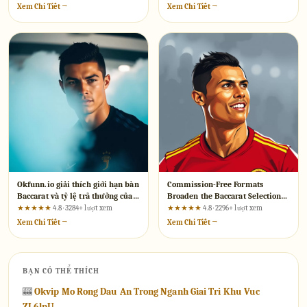
Xem Chi Tiết →
Xem Chi Tiết →
Okfunn.io giải thích giới hạn bàn
Commission-Free Formats
Baccarat và tỷ lệ trả thưởng của
Broaden the Baccarat Selection
các cược phụ
on nbet.mx: A UX-Led Evaluation
★★★★★
4.8 · 3284+ lượt xem
★★★★★
4.8 · 2296+ lượt xem
of What the Promises Actually
Xem Chi Tiết →
Xem Chi Tiết →
Mean
BẠN CÓ THỂ THÍCH
🎰
Okvip Mo Rong Dau An Trong Nganh Giai Tri Khu Vuc
ZL6lpU