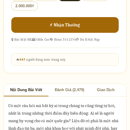
2.000.000₫
⚡ Nhận Thưởng
🔒 Bảo Mật SSL
🎰 Odds Cao
🔄 Hoàn Trả 1.5%
💳 Đa Kênh Nạp
🔥
447
người đang xem trang này
Nội Dung Bài Viết
Đánh Giá (2,479)
Giao Dịch
Có một câu hỏi mà bất kỳ ai trong chúng ta cũng từng tự hỏi,
nhất là trong những thời điểm đầy biến động: Ai sẽ là người
mang hy vọng cho cả một quốc gia? Liệu đó có phải là một nhà
lãnh đạo tài ba, một nhà khoa học với phát minh đột phá, hay