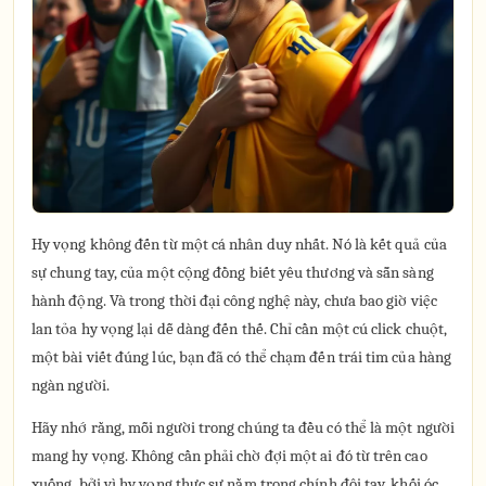
Hy vọng không đến từ một cá nhân duy nhất. Nó là kết quả của
sự chung tay, của một cộng đồng biết yêu thương và sẵn sàng
hành động. Và trong thời đại công nghệ này, chưa bao giờ việc
lan tỏa hy vọng lại dễ dàng đến thế. Chỉ cần một cú click chuột,
một bài viết đúng lúc, bạn đã có thể chạm đến trái tim của hàng
ngàn người.
Hãy nhớ rằng, mỗi người trong chúng ta đều có thể là một người
mang hy vọng. Không cần phải chờ đợi một ai đó từ trên cao
xuống, bởi vì hy vọng thực sự nằm trong chính đôi tay, khối óc