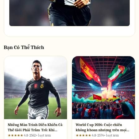
Bạn Có Thể Thích
Những Màn Trình Diễn Khiến Cả
World Cup 2026: Cuộc chiến
Thế Giới Phải Trầm Trồ: Khi
không khoan nhượng trên mọi
Công Nghệ Chạm Đến Cảm Xúc
mặt trận
★★★★★
4.8 · 2562+ lượt xem
★★★★★
4.8 · 2574+ lượt xem