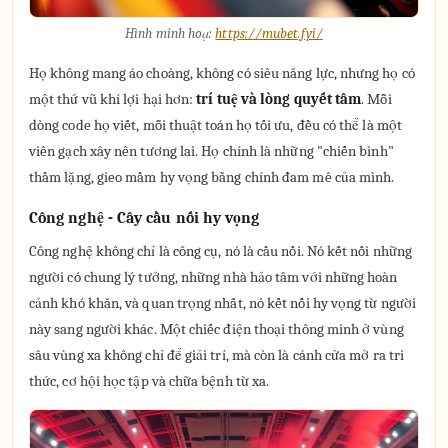
Hình minh hoạ:
https://mubet.fyi/
Họ không mang áo choàng, không có siêu năng lực, nhưng họ có
một thứ vũ khí lợi hại hơn:
trí tuệ và lòng quyết tâm
. Mỗi
dòng code họ viết, mỗi thuật toán họ tối ưu, đều có thể là một
viên gạch xây nên tương lai. Họ chính là những "chiến binh"
thầm lặng, gieo mầm hy vọng bằng chính đam mê của mình.
Công nghệ - Cây cầu nối hy vọng
Công nghệ không chỉ là công cụ, nó là cầu nối. Nó kết nối những
người có chung lý tưởng, những nhà hảo tâm với những hoàn
cảnh khó khăn, và quan trọng nhất, nó kết nối hy vọng từ người
này sang người khác. Một chiếc điện thoại thông minh ở vùng
sâu vùng xa không chỉ để giải trí, mà còn là cánh cửa mở ra tri
thức, cơ hội học tập và chữa bệnh từ xa.