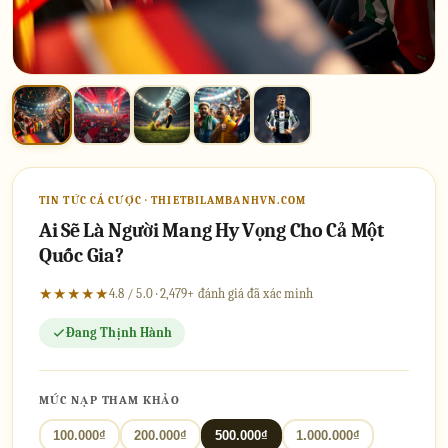
TIN TỨC CÁ CƯỢC · THIETBILAMBANHVN.COM
Ai Sẽ Là Người Mang Hy Vọng Cho Cả Một
Quốc Gia?
★★★★★
4.8 / 5.0 · 2,479+ đánh giá đã xác minh
Đang Thịnh Hành
MỨC NẠP THAM KHẢO
100.000₫
200.000₫
500.000₫
1.000.000₫