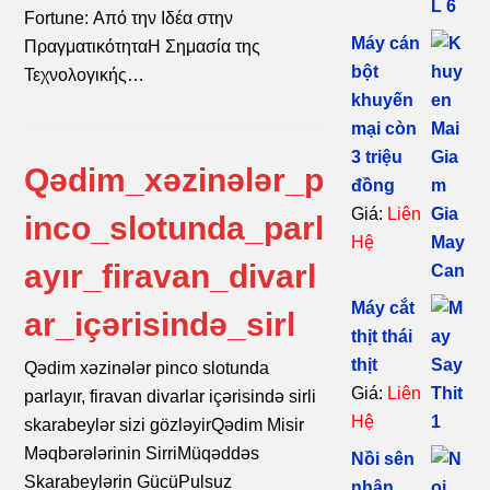
Fortune: Από την Ιδέα στην
Máy cán
ΠραγματικότηταΗ Σημασία της
bột
Τεχνολογικής…
khuyến
mại còn
3 triệu
Qədim_xəzinələr_p
đồng
Giá:
Liên
inco_slotunda_parl
Hệ
ayır_firavan_divarl
Máy cắt
ar_içərisində_sirl
thịt thái
thịt
Qədim xəzinələr pinco slotunda
Giá:
Liên
parlayır, firavan divarlar içərisində sirli
Hệ
skarabeylər sizi gözləyirQədim Misir
Məqbərələrinin SirriMüqəddəs
Nồi sên
Skarabeylərin GücüPulsuz
nhân