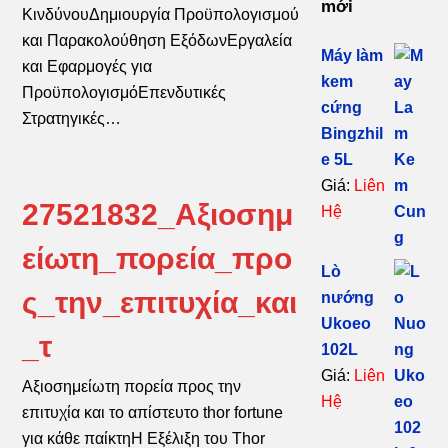
mới
ΚινδύνουΔημιουργία Προϋπολογισμού
και Παρακολούθηση ΕξόδωνΕργαλεία
Máy làm
και Εφαρμογές για
kem
ΠροϋπολογισμόΕπενδυτικές
cứng
Στρατηγικές…
Bingzhil
e 5L
Giá:
Liên
27521832_Αξιοσημ
Hệ
είωτη_πορεία_προ
Lò
ς_την_επιτυχία_και
nướng
Ukoeo
_τ
102L
Giá:
Liên
Αξιοσημείωτη πορεία προς την
Hệ
επιτυχία και το απίστευτο thor fortune
για κάθε παίκτηΗ Εξέλιξη του Thor