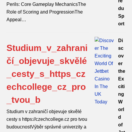
re
Perils: Core Gameplay MechanicsThe
du
Role of Scoring and ProgressionThe
Sp
Appeal…
ort
Di
Studium_v_zahrani
sc
ov
čí_objevuje_skvělé
er
the
_cesty_s_https_cz
Ex
echcollege_cz_pro
citi
ng
_tvou_b
W
orl
Studium v zahraničí objevuje skvělé
d
cesty s https://czechcollege.cz pro tvou
of
budoucnostVýběr správné univerzity a