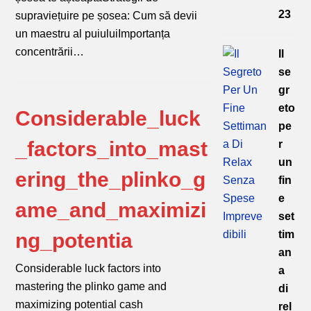
23
supraviețuire pe șosea: Cum să devii
un maestru al puiuluiImportanța
concentrării…
Il
se
gr
eto
Considerable_luck
pe
_factors_into_mast
r
un
ering_the_plinko_g
fin
e
ame_and_maximizi
set
tim
ng_potentia
an
Considerable luck factors into
a
mastering the plinko game and
di
maximizing potential cash
rel