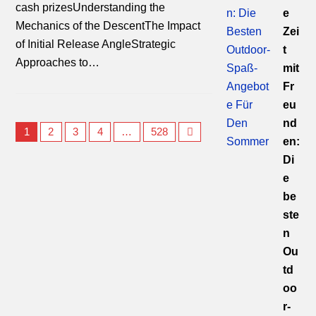
cash prizesUnderstanding the
e
Mechanics of the DescentThe Impact
Zei
of Initial Release AngleStrategic
t
Approaches to…
mit
Fr
eu
nd
1
2
3
4
…
528
Next
en:
Di
e
be
ste
n
Ou
td
oo
r-