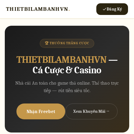
THIETBILAMBANHVN
.
Đăng Ký
🏆 THƯỞNG THẮNG CƯỢC
THIETBILAMBANHVN
—
Cá Cược & Casino
Nhà cái An toàn cho game thủ online. Thể thao trực
tiếp — rút tiền siêu tốc.
Nhận Freebet
Xem Khuyến Mãi →