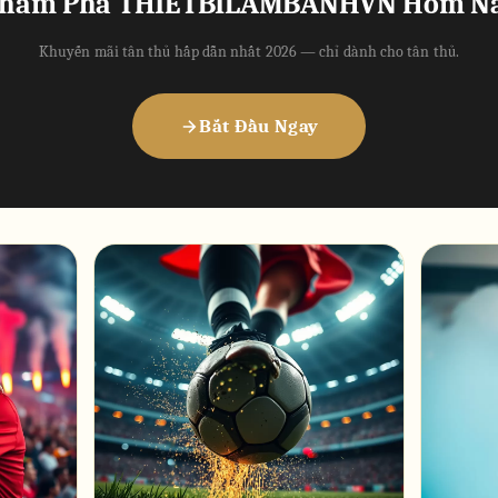
hám Phá THIETBILAMBANHVN Hôm N
Khuyến mãi tân thủ hấp dẫn nhất 2026 — chỉ dành cho tân thủ.
Bắt Đầu Ngay