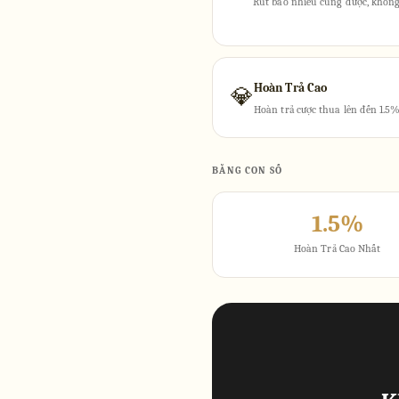
Rút bao nhiêu cũng được, không g
Hoàn Trả Cao
💎
Hoàn trả cược thua lên đến 1.5%,
BẰNG CON SỐ
1.5%
Hoàn Trả Cao Nhất