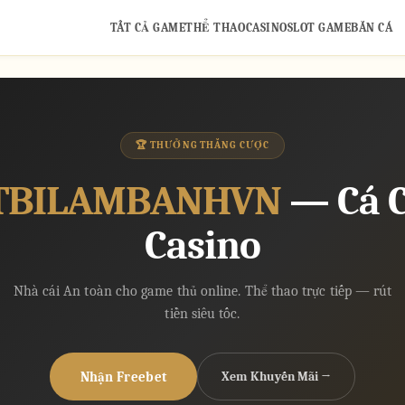
TẤT CẢ GAME
THỂ THAO
CASINO
SLOT GAME
BẮN CÁ
🏆 THƯỞNG THẮNG CƯỢC
TBILAMBANHVN
— Cá C
Casino
Nhà cái An toàn cho game thủ online. Thể thao trực tiếp — rút
tiền siêu tốc.
Nhận Freebet
Xem Khuyến Mãi →