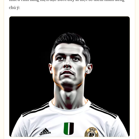
chú ý: