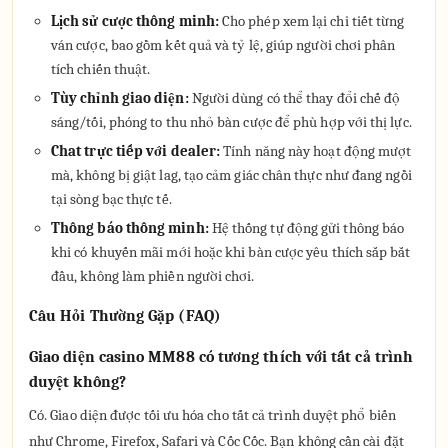
Lịch sử cược thông minh:
Cho phép xem lại chi tiết từng
ván cược, bao gồm kết quả và tỷ lệ, giúp người chơi phân
tích chiến thuật.
Tùy chỉnh giao diện:
Người dùng có thể thay đổi chế độ
sáng/tối, phóng to thu nhỏ bàn cược để phù hợp với thị lực.
Chat trực tiếp với dealer:
Tính năng này hoạt động mượt
mà, không bị giật lag, tạo cảm giác chân thực như đang ngồi
tại sòng bạc thực tế.
Thông báo thông minh:
Hệ thống tự động gửi thông báo
khi có khuyến mãi mới hoặc khi bàn cược yêu thích sắp bắt
đầu, không làm phiền người chơi.
Câu Hỏi Thường Gặp (FAQ)
Giao diện casino MM88 có tương thích với tất cả trình
duyệt không?
Có. Giao diện được tối ưu hóa cho tất cả trình duyệt phổ biến
như Chrome, Firefox, Safari và Cốc Cốc. Bạn không cần cài đặt