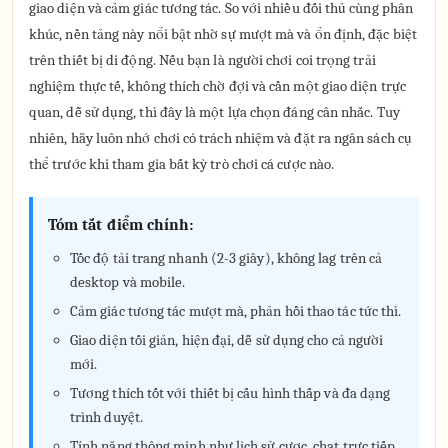
giao diện và cảm giác tương tác. So với nhiều đối thủ cùng phân
khúc, nền tảng này nổi bật nhờ sự mượt mà và ổn định, đặc biệt
trên thiết bị di động. Nếu bạn là người chơi coi trọng trải
nghiệm thực tế, không thích chờ đợi và cần một giao diện trực
quan, dễ sử dụng, thì đây là một lựa chọn đáng cân nhắc. Tuy
nhiên, hãy luôn nhớ chơi có trách nhiệm và đặt ra ngân sách cụ
thể trước khi tham gia bất kỳ trò chơi cá cược nào.
Tóm tắt điểm chính:
Tốc độ tải trang nhanh (2-3 giây), không lag trên cả
desktop và mobile.
Cảm giác tương tác mượt mà, phản hồi thao tác tức thì.
Giao diện tối giản, hiện đại, dễ sử dụng cho cả người
mới.
Tương thích tốt với thiết bị cấu hình thấp và đa dạng
trình duyệt.
Tính năng thông minh như lịch sử cược, chat trực tiếp