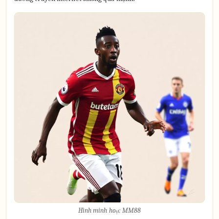
Hình minh hoạ: MM88