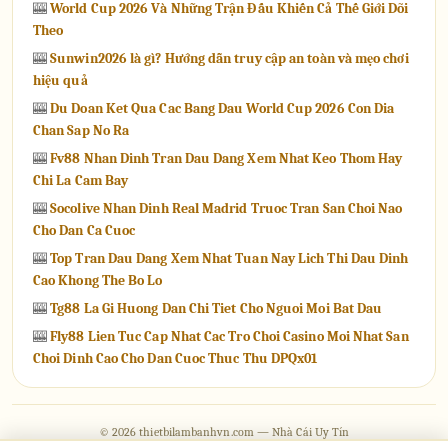
🎰
World Cup 2026 Và Những Trận Đấu Khiến Cả Thế Giới Dõi
Theo
🎰
Sunwin2026 là gì? Hướng dẫn truy cập an toàn và mẹo chơi
hiệu quả
🎰
Du Doan Ket Qua Cac Bang Dau World Cup 2026 Con Dia
Chan Sap No Ra
🎰
Fv88 Nhan Dinh Tran Dau Dang Xem Nhat Keo Thom Hay
Chi La Cam Bay
🎰
Socolive Nhan Dinh Real Madrid Truoc Tran San Choi Nao
Cho Dan Ca Cuoc
🎰
Top Tran Dau Dang Xem Nhat Tuan Nay Lich Thi Dau Dinh
Cao Khong The Bo Lo
🎰
Tg88 La Gi Huong Dan Chi Tiet Cho Nguoi Moi Bat Dau
🎰
Fly88 Lien Tuc Cap Nhat Cac Tro Choi Casino Moi Nhat San
Choi Dinh Cao Cho Dan Cuoc Thuc Thu DPQx01
© 2026 thietbilambanhvn.com — Nhà Cái Uy Tín