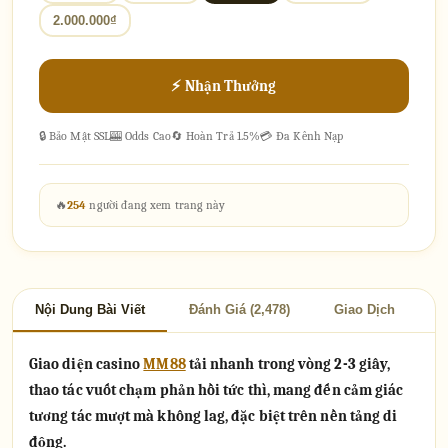
2.000.000₫
⚡ Nhận Thưởng
🔒 Bảo Mật SSL
🎰 Odds Cao
🔄 Hoàn Trả 1.5%
💳 Đa Kênh Nạp
🔥
254
người đang xem trang này
Nội Dung Bài Viết
Đánh Giá (2,478)
Giao Dịch
Giao diện casino
MM88
tải nhanh trong vòng 2-3 giây,
thao tác vuốt chạm phản hồi tức thì, mang đến cảm giác
tương tác mượt mà không lag, đặc biệt trên nền tảng di
động.