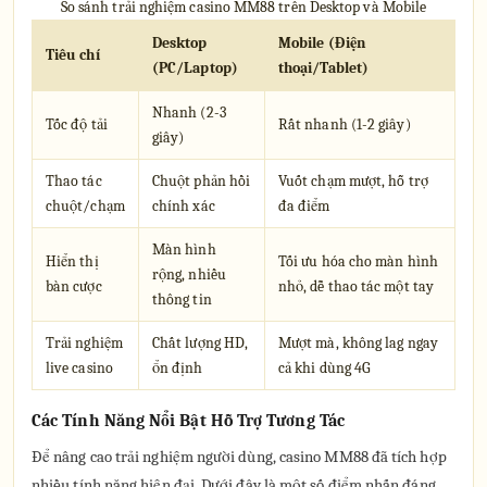
So sánh trải nghiệm casino MM88 trên Desktop và Mobile
Desktop
Mobile (Điện
Tiêu chí
(PC/Laptop)
thoại/Tablet)
Nhanh (2-3
Tốc độ tải
Rất nhanh (1-2 giây)
giây)
Thao tác
Chuột phản hồi
Vuốt chạm mượt, hỗ trợ
chuột/chạm
chính xác
đa điểm
Màn hình
Hiển thị
Tối ưu hóa cho màn hình
rộng, nhiều
bàn cược
nhỏ, dễ thao tác một tay
thông tin
Trải nghiệm
Chất lượng HD,
Mượt mà, không lag ngay
live casino
ổn định
cả khi dùng 4G
Các Tính Năng Nổi Bật Hỗ Trợ Tương Tác
Để nâng cao trải nghiệm người dùng, casino MM88 đã tích hợp
nhiều tính năng hiện đại. Dưới đây là một số điểm nhấn đáng