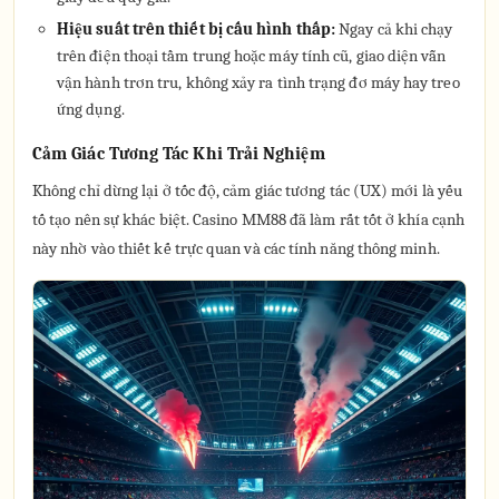
Hiệu suất trên thiết bị cấu hình thấp:
Ngay cả khi chạy
trên điện thoại tầm trung hoặc máy tính cũ, giao diện vẫn
vận hành trơn tru, không xảy ra tình trạng đơ máy hay treo
ứng dụng.
Cảm Giác Tương Tác Khi Trải Nghiệm
Không chỉ dừng lại ở tốc độ, cảm giác tương tác (UX) mới là yếu
tố tạo nên sự khác biệt. Casino MM88 đã làm rất tốt ở khía cạnh
này nhờ vào thiết kế trực quan và các tính năng thông minh.