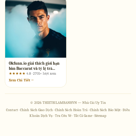
Okfunn.io giải thích giới hạn
bàn Baccarat và tỷ lệ trả
thưởng của các cược phụ
★★★★★
4.8 · 2701+ lượt xem
Xem Chi Tiết →
© 2026 THIETBILAMBANHVN — Nhà Cái Uy Tín
Contact
·
Chính Sách Giao Dịch
·
Chính Sách Hoàn Trả
·
Chính Sách Bảo Mật
·
Điều
Khoản Dịch Vụ
·
Tra Cứu Vé
·
Tất Cả Game
·
Sitemap