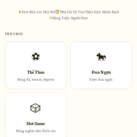
📱
Chơi Mọi Lúc Mọi Nơi
🏆
Nhà Cái Uy Tín
✅
Giao Dịch Minh Bạch
⭐
Hàng Triệu Người Chơi
TRÒ CHƠI
⚽
🐎
Thể Thao
Đua Ngựa
Bóng đá, tennis, eSports
Cược đua ngựa
🎲
Slot Game
Hàng nghìn slot đỉnh cao