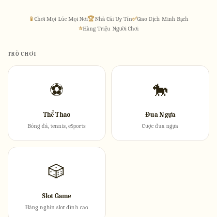
📱
Chơi Mọi Lúc Mọi Nơi
🏆
Nhà Cái Uy Tín
✅
Giao Dịch Minh Bạch
⭐
Hàng Triệu Người Chơi
TRÒ CHƠI
⚽
🐎
Thể Thao
Đua Ngựa
Bóng đá, tennis, eSports
Cược đua ngựa
🎲
Slot Game
Hàng nghìn slot đỉnh cao