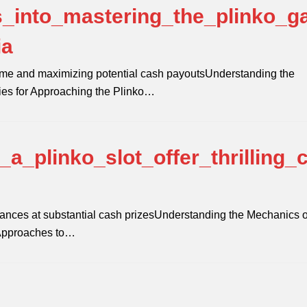
s_into_mastering_the_plinko_
ia
game and maximizing potential cash payoutsUnderstanding the
gies for Approaching the Plinko…
a_plinko_slot_offer_thrilling_
 chances at substantial cash prizesUnderstanding the Mechanics o
 Approaches to…