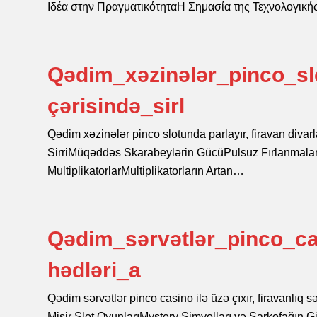
Ιδέα στην ΠραγματικότηταΗ Σημασία της Τεχνολογικ
Qədim_xəzinələr_pinco_slo
çərisində_sirl
Qədim xəzinələr pinco slotunda parlayır, firavan divarl
SirriMüqəddəs Skarabeylərin GücüPulsuz Fırlanmaları
MultiplikatorlarMultiplikatorların Artan…
Qədim_sərvətlər_pinco_cas
hədləri_a
Qədim sərvətlər pinco casino ilə üzə çıxır, firavanlı
Misir Slot OyunlarıMystery Simvolları və Sarkofağın G