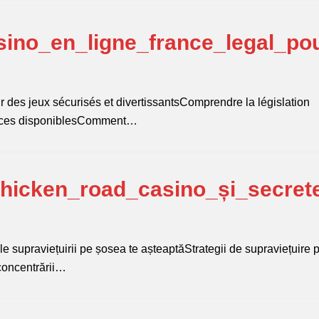
ino_en_ligne_france_legal_po
r des jeux sécurisés et divertissantsComprendre la législation
icences disponiblesComment…
chicken_road_casino_și_secret
le supraviețuirii pe șosea te așteaptăStrategii de supraviețuire 
concentrării…