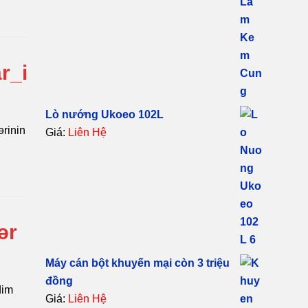
r_i
Lò nướng Ukoeo 102L
ərinin
Giá:
Liên Hệ
ər
Máy cán bột khuyến mại còn 3 triệu
đồng
dim
Giá:
Liên Hệ