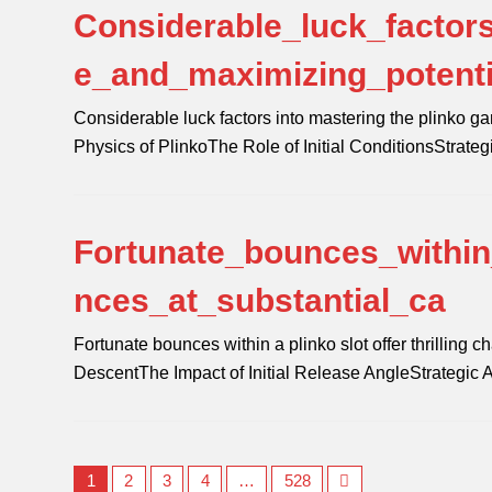
Considerable_luck_factor
e_and_maximizing_potent
Considerable luck factors into mastering the plinko 
Physics of PlinkoThe Role of Initial ConditionsStrate
Fortunate_bounces_within_
nces_at_substantial_ca
Fortunate bounces within a plinko slot offer thrilling
DescentThe Impact of Initial Release AngleStrategic
1
2
3
4
…
528
Next