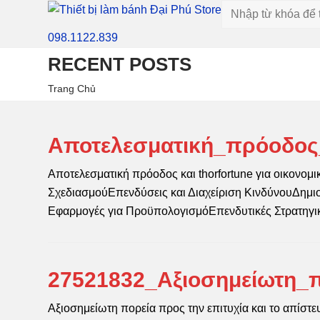
098.1122.839
RECENT POSTS
Trang Chủ
Αποτελεσματική_πρόοδος_
Αποτελεσματική πρόοδος και thorfortune για οικονομ
ΣχεδιασμούΕπενδύσεις και Διαχείριση ΚινδύνουΔημ
Εφαρμογές για ΠροϋπολογισμόΕπενδυτικές Στρατηγ
27521832_Αξιοσημείωτη_π
Αξιοσημείωτη πορεία προς την επιτυχία και το απίστευ