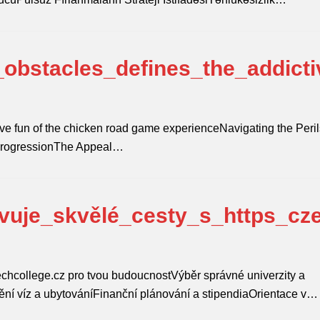
obstacles_defines_the_addicti
d
ve fun of the chicken road game experienceNavigating the Peril
ProgressionThe Appeal…
vuje_skvělé_cesty_s_https_cz
zechcollege.cz pro tvou budoucnostVýběr správné univerzity a
tění víz a ubytováníFinanční plánování a stipendiaOrientace v…