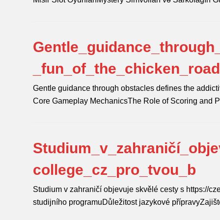
Gentle_guidance_through_
_fun_of_the_chicken_roa
Gentle guidance through obstacles defines the addicti
Core Gameplay MechanicsThe Role of Scoring and 
Studium_v_zahraničí_obje
college_cz_pro_tvou_b
Studium v zahraničí objevuje skvělé cesty s https://c
studijního programuDůležitost jazykové přípravyZajiš