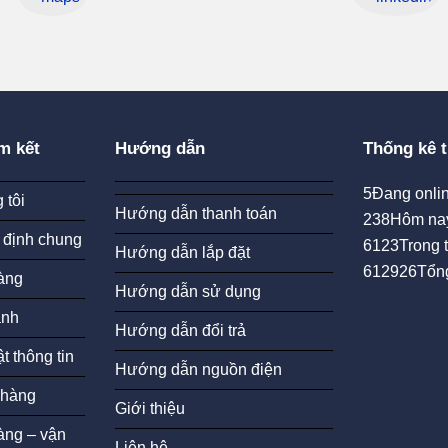
m kết
Hướng dẫn
Thống kê t
5
Đang onlin
 tôi
Hướng dẫn thanh toán
238
Hôm na
 định chung
6123
Trong 
Hướng dẫn lắp đặt
612926
Tổn
àng
Hướng dẫn sử dụng
ành
Hướng dẫn đổi trả
t thông tin
Hướng dẫn nguồn điện
 hàng
Giới thiệu
àng – vận
Liên hệ