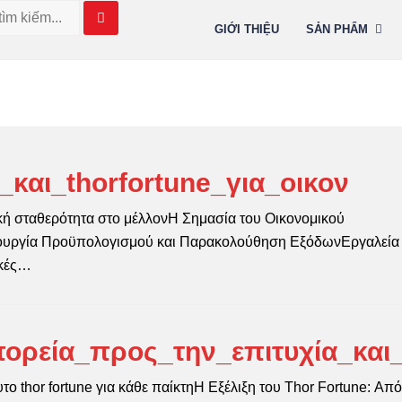
GIỚI THIỆU
SẢN PHẨM
και_thorfortune_για_οικον
ική σταθερότητα στο μέλλονΗ Σημασία του Οικονομικού
ιουργία Προϋπολογισμού και Παρακολούθηση ΕξόδωνΕργαλεία 
ικές…
ορεία_προς_την_επιτυχία_και
το thor fortune για κάθε παίκτηΗ Εξέλιξη του Thor Fortune: Από