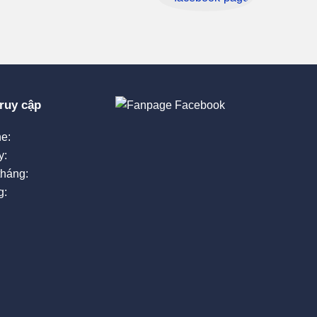
ruy cập
e:
y:
tháng:
g: