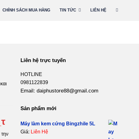
CHÍNH SÁCH MUA HÀNG
TIN TỨC
LIÊN HỆ
Liên hệ trực tuyến
HOTLINE
0981122839
και
Email: daiphustore88@gmail.com
Sản phẩm mới
_τ
Máy làm kem cứng Bingzhile 5L
Giá:
Liên Hệ
 την