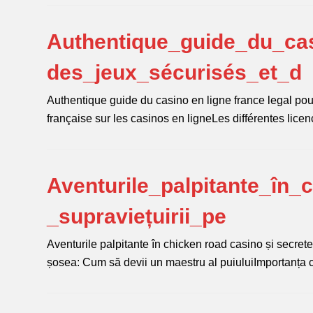
Authentique_guide_du_cas
des_jeux_sécurisés_et_d
Authentique guide du casino en ligne france legal pou
française sur les casinos en ligneLes différentes l
Aventurile_palpitante_în_
_supraviețuirii_pe
Aventurile palpitante în chicken road casino și secrete
șosea: Cum să devii un maestru al puiuluiImportanța 