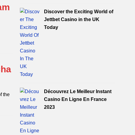
gam
Discover the Exciting World of
Jettbet Casino in the UK
Today
cha
Découvrez Le Meilleur Instant
f the
Casino En Ligne En France
2023