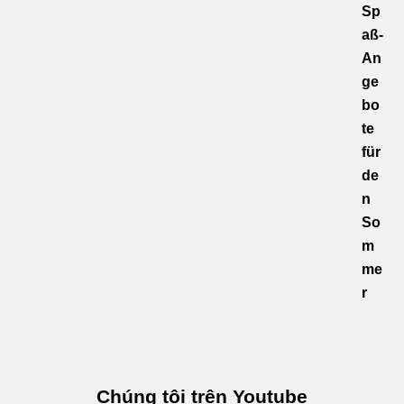
Sp
aß-
An
ge
bo
te
für
de
n
So
m
me
r
Chúng tôi trên Youtube