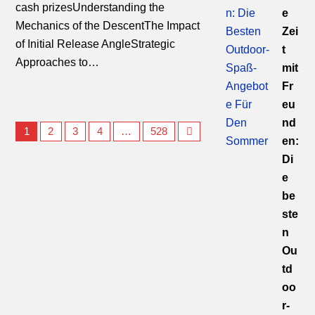
cash prizesUnderstanding the
e
Mechanics of the DescentThe Impact
Zei
of Initial Release AngleStrategic
t
Approaches to…
mit
Fr
eu
nd
1
2
3
4
…
528
Next
en:
Di
e
be
ste
n
Ou
td
oo
r-