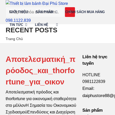
GIỚI THIỆU
SẢN PHẨM
CHÍNH SÁCH MUA HÀNG
098.1122.839
TIN TỨC
LIÊN HỆ
RECENT POSTS
Trang Chủ
Liên hệ trực
Αποτελεσματική_π
tuyến
ρόοδος_και_thorfo
HOTLINE
rtune_για_οικον
0981122839
Email:
Αποτελεσματική πρόοδος και
daiphustore88@
thorfortune για οικονομική σταθερότητα
στο μέλλονΗ Σημασία του Οικονομικού
Sản phẩm
ΣχεδιασμούΕπενδύσεις και Διαχείριση