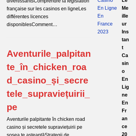
Le
divertissantsComprendre la législation
Me
française sur les casinos en ligneLes
ille
différentes licences
ur
disponiblesComment…
Ins
tan
t
Aventurile_palpitan
Ca
sin
te_în_chicken_roa
o
d_casino_și_secre
En
Lig
tele_supraviețuirii_
ne
En
pe
Fr
an
Aventurile palpitante în chicken road
ce
casino și secretele supraviețuirii pe
20
șosea te așteaptăStrategii de