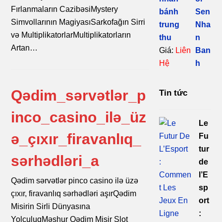
Fırlanmaların CazibəsiMystery
bánh
Simvollarının MagiyasıSarkofağın Sirri
trung
və MultiplikatorlarMultiplikatorların
thu
Artan…
Giá:
Liên
Hệ
Qədim_sərvətlər_p
Tin tức
inco_casino_ilə_üz
Le
ə_çıxır_firavanlıq_
Fu
tur
sərhədləri_a
de
l’E
Qədim sərvətlər pinco casino ilə üzə
sp
çıxır, firavanlıq sərhədləri aşırQədim
ort
Misirin Sirli Dünyasına
:
YolculuqMəşhur Qədim Misir Slot