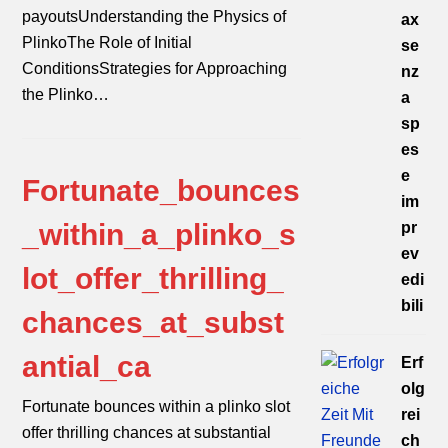
payoutsUnderstanding the Physics of
ax
PlinkoThe Role of Initial
se
ConditionsStrategies for Approaching
nz
the Plinko…
a
sp
es
e
Fortunate_bounces
im
_within_a_plinko_s
pr
ev
lot_offer_thrilling_
edi
bili
chances_at_subst
antial_ca
Erf
olg
Fortunate bounces within a plinko slot
rei
offer thrilling chances at substantial
ch