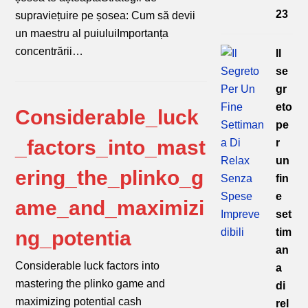
23
supraviețuire pe șosea: Cum să devii
un maestru al puiuluiImportanța
concentrării…
Il
se
gr
eto
Considerable_luck
pe
_factors_into_mast
r
un
ering_the_plinko_g
fin
e
ame_and_maximizi
set
tim
ng_potentia
an
Considerable luck factors into
a
mastering the plinko game and
di
maximizing potential cash
rel