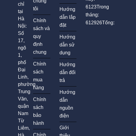
chúng
chỉ
6123
Trong
tôi
Hướng
tại
tháng:
dẫn lắp
Hà
Chính
612926
Tổng:
đặt
Nội:
sách và
Số
quy
Hướng
17,
định
dẫn sử
ngõ
chung
dụng
1,
phố
Chính
Hướng
Đại
sách
dẫn đổi
Linh,
mua
trả
phường
hàng
Trung
Hướng
Văn,
Chính
dẫn
quận
sách
nguồn
Nam
bảo
điện
Từ
hành
Giới
Liêm,
Chính
Hà
thiệu