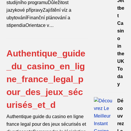
Jet
studijního programuDůležitost
tbe
jazykové přípravyZajištění víz a
t
ubytováníFinanční plánování a
Ca
stipendiaOrientace v…
sin
o
in
Authentique_guide
the
UK
_du_casino_en_lig
To
da
ne_france_legal_p
y
our_des_jeux_séc
Dé
urisés_et_d
co
uv
Authentique guide du casino en ligne
rez
france legal pour des jeux sécurisés et