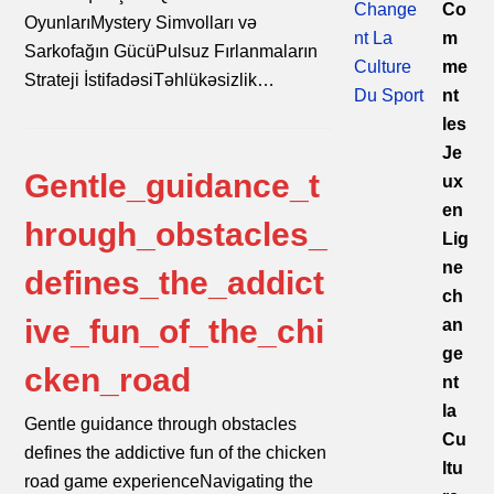
Co
OyunlarıMystery Simvolları və
m
Sarkofağın GücüPulsuz Fırlanmaların
me
Strateji İstifadəsiTəhlükəsizlik…
nt
les
Je
Gentle_guidance_t
ux
en
hrough_obstacles_
Lig
ne
defines_the_addict
ch
ive_fun_of_the_chi
an
ge
cken_road
nt
la
Gentle guidance through obstacles
Cu
defines the addictive fun of the chicken
ltu
road game experienceNavigating the