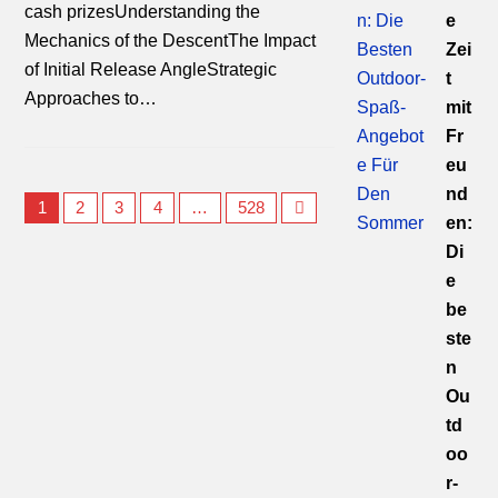
cash prizesUnderstanding the
e
Mechanics of the DescentThe Impact
Zei
of Initial Release AngleStrategic
t
Approaches to…
mit
Fr
eu
nd
1
2
3
4
…
528
Next
en:
Di
e
be
ste
n
Ou
td
oo
r-