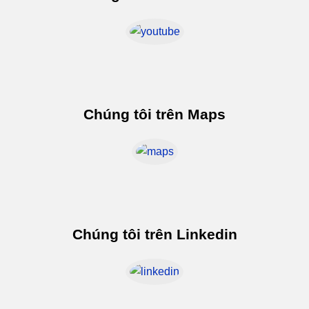
Chúng tôi trên Maps
Chúng tôi trên Linkedin