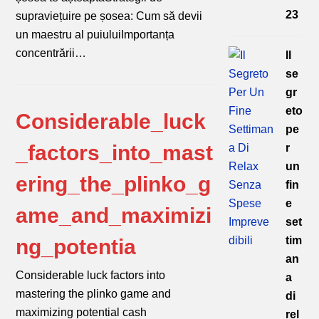
23
supraviețuire pe șosea: Cum să devii
un maestru al puiuluiImportanța
concentrării…
Il
se
gr
eto
Considerable_luck
pe
_factors_into_mast
r
un
ering_the_plinko_g
fin
e
ame_and_maximizi
set
tim
ng_potentia
an
Considerable luck factors into
a
mastering the plinko game and
di
maximizing potential cash
rel