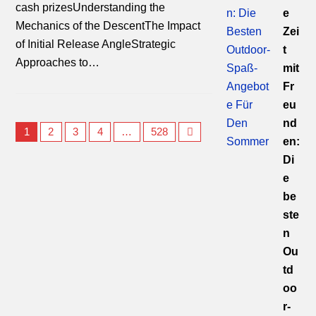
cash prizesUnderstanding the
e
Mechanics of the DescentThe Impact
Zei
of Initial Release AngleStrategic
t
Approaches to…
mit
Fr
eu
nd
1
2
3
4
…
528
Next
en:
Di
e
be
ste
n
Ou
td
oo
r-