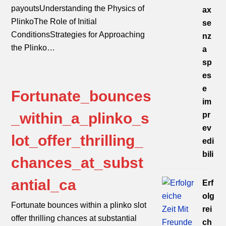
payoutsUnderstanding the Physics of
ax
PlinkoThe Role of Initial
se
ConditionsStrategies for Approaching
nz
the Plinko…
a
sp
es
e
Fortunate_bounces
im
_within_a_plinko_s
pr
ev
lot_offer_thrilling_
edi
bili
chances_at_subst
antial_ca
Erf
olg
Fortunate bounces within a plinko slot
rei
offer thrilling chances at substantial
ch