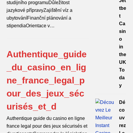
Jet
studijního programuDůležitost
tbe
jazykové přípravyZajištění víz a
t
ubytováníFinanční plánování a
Ca
stipendiaOrientace v…
sin
o
in
Authentique_guide
the
UK
_du_casino_en_lig
To
da
ne_france_legal_p
y
our_des_jeux_séc
Dé
urisés_et_d
co
uv
Authentique guide du casino en ligne
rez
france legal pour des jeux sécurisés et