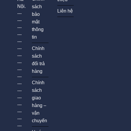
Nội.
sách
Liên hệ
---
bảo
---
mật
---
thông
---
tin
---
---
Chính
---
sách
---
đổi trả
---
hàng
---
Chính
---
sách
---
---
giao
---
hàng –
---
vận
---
chuyển
---