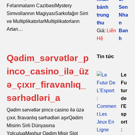
Fırlanmaların CazibəsiMystery
bánh
Simvollarının MagiyasıSarkofağın Sirri
trung
və MultiplikatorlarMultiplikatorların
thu
Artan…
Giá:
Liên
Hệ
Qədim_sərvətlər_p
Tin tức
inco_casino_ilə_üz
Le
ə_çıxır_firavanlıq_
Fu
tur
sərhədləri_a
de
l’E
Qədim sərvətlər pinco casino ilə üzə
sp
çıxır, firavanlıq sərhədləri aşırQədim
ort
Misirin Sirli Dünyasına
:
YolculuqMəşhur Qədim Misir Slot