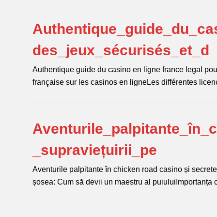
Authentique_guide_du_cas
des_jeux_sécurisés_et_d
Authentique guide du casino en ligne france legal pou
française sur les casinos en ligneLes différentes l
Aventurile_palpitante_în_
_supraviețuirii_pe
Aventurile palpitante în chicken road casino și secrete
șosea: Cum să devii un maestru al puiuluiImportanța 