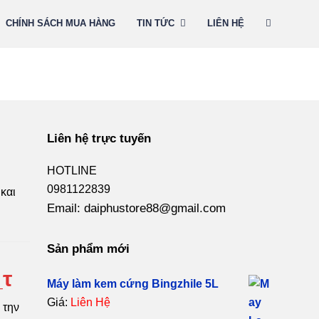
CHÍNH SÁCH MUA HÀNG
TIN TỨC
LIÊN HỆ
Liên hệ trực tuyến
HOTLINE
0981122839
και
Email: daiphustore88@gmail.com
Sản phẩm mới
_τ
Máy làm kem cứng Bingzhile 5L
Giá:
Liên Hệ
 την