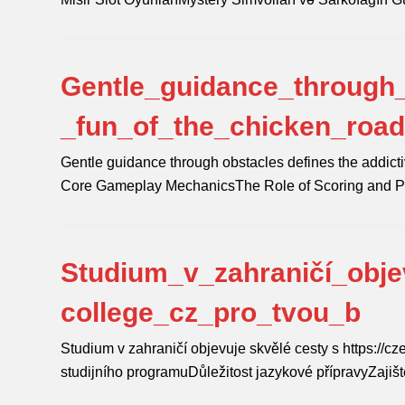
Gentle_guidance_through_
_fun_of_the_chicken_roa
Gentle guidance through obstacles defines the addicti
Core Gameplay MechanicsThe Role of Scoring and 
Studium_v_zahraničí_obje
college_cz_pro_tvou_b
Studium v zahraničí objevuje skvělé cesty s https://c
studijního programuDůležitost jazykové přípravyZajiš