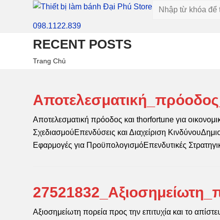
098.1122.839
RECENT POSTS
Trang Chủ
Αποτελεσματική_πρόοδος_
Αποτελεσματική πρόοδος και thorfortune για οικονομ
ΣχεδιασμούΕπενδύσεις και Διαχείριση ΚινδύνουΔημ
Εφαρμογές για ΠροϋπολογισμόΕπενδυτικές Στρατηγ
27521832_Αξιοσημείωτη_π
Αξιοσημείωτη πορεία προς την επιτυχία και το απίστευ