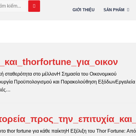
GIỚI THIỆU
SẢN PHẨM
και_thorfortune_για_οικον
ική σταθερότητα στο μέλλονΗ Σημασία του Οικονομικού
ιουργία Προϋπολογισμού και Παρακολούθηση ΕξόδωνΕργαλεία 
ικές…
ορεία_προς_την_επιτυχία_και
το thor fortune για κάθε παίκτηΗ Εξέλιξη του Thor Fortune: Από