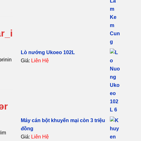
r_i
Lò nướng Ukoeo 102L
ərinin
Giá:
Liên Hệ
ər
Máy cán bột khuyến mại còn 3 triệu
đồng
dim
Giá:
Liên Hệ