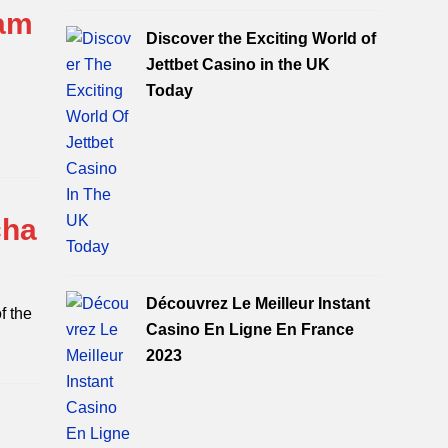
gam
Discover the Exciting World of
Jettbet Casino in the UK
Today
cha
Découvrez Le Meilleur Instant
f the
Casino En Ligne En France
2023