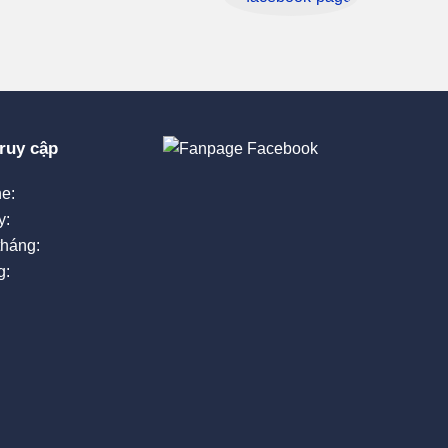
ruy cập
e:
y:
tháng:
g: