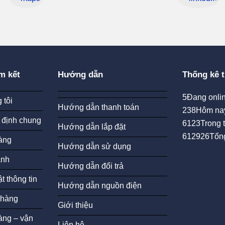
m kết
Hướng dẫn
Thống kê t
5
Đang onlin
 tôi
Hướng dẫn thanh toán
238
Hôm na
 định chung
6123
Trong 
Hướng dẫn lắp đặt
612926
Tổn
àng
Hướng dẫn sử dụng
ành
Hướng dẫn đổi trả
t thông tin
Hướng dẫn nguồn điện
 hàng
Giới thiệu
àng – vận
Liên hệ