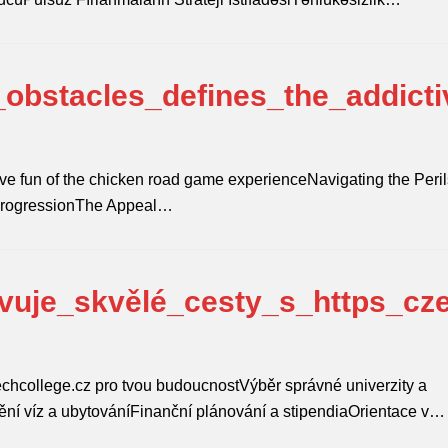
obstacles_defines_the_addicti
d
ve fun of the chicken road game experienceNavigating the Peril
ProgressionThe Appeal…
vuje_skvělé_cesty_s_https_cz
zechcollege.cz pro tvou budoucnostVýběr správné univerzity a
tění víz a ubytováníFinanční plánování a stipendiaOrientace v…