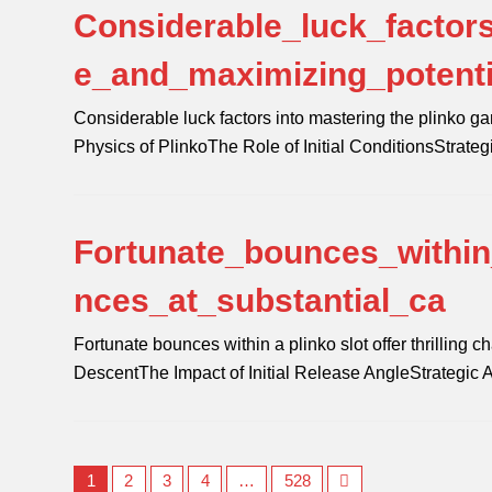
Considerable_luck_factor
e_and_maximizing_potent
Considerable luck factors into mastering the plinko 
Physics of PlinkoThe Role of Initial ConditionsStrate
Fortunate_bounces_within_
nces_at_substantial_ca
Fortunate bounces within a plinko slot offer thrilling
DescentThe Impact of Initial Release AngleStrategic
1
2
3
4
…
528
Next