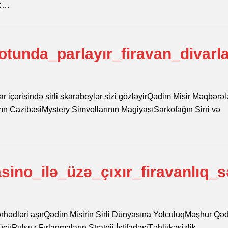
ής…
tunda_parlayır_firavan_divarla
ar içərisində sirli skarabeylər sizi gözləyirQədim Misir Məqbərəl
n CazibəsiMystery Simvollarının MagiyasıSarkofağın Sirri və
ino_ilə_üzə_çıxır_firavanlıq_s
q sərhədləri aşırQədim Misirin Sirli Dünyasına YolculuqMəşhur Qə
ücüPulsuz Fırlanmaların Strateji İstifadəsiTəhlükəsizlik…