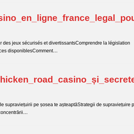
ino_en_ligne_france_legal_po
r des jeux sécurisés et divertissantsComprendre la législation
icences disponiblesComment…
chicken_road_casino_și_secret
le supraviețuirii pe șosea te așteaptăStrategii de supraviețuire 
concentrării…