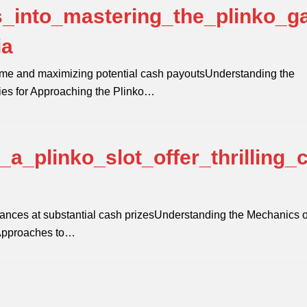
s_into_mastering_the_plinko_
ia
game and maximizing potential cash payoutsUnderstanding the
gies for Approaching the Plinko…
a_plinko_slot_offer_thrilling_
 chances at substantial cash prizesUnderstanding the Mechanics o
 Approaches to…