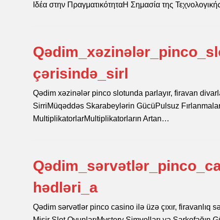
Ιδέα στην ΠραγματικότηταΗ Σημασία της Τεχνολογικ
Qədim_xəzinələr_pinco_slo
çərisində_sirl
Qədim xəzinələr pinco slotunda parlayır, firavan divarl
SirriMüqəddəs Skarabeylərin GücüPulsuz Fırlanmaları
MultiplikatorlarMultiplikatorların Artan…
Qədim_sərvətlər_pinco_cas
hədləri_a
Qədim sərvətlər pinco casino ilə üzə çıxır, firavanlı
Misir Slot OyunlarıMystery Simvolları və Sarkofağın G