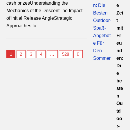
cash prizesUnderstanding the
e
Mechanics of the DescentThe Impact
Zei
of Initial Release AngleStrategic
t
Approaches to…
mit
Fr
eu
nd
1
2
3
4
…
528
Next
en:
Di
e
be
ste
n
Ou
td
oo
r-