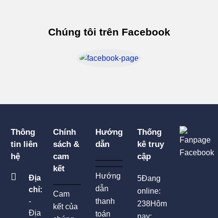
Chúng tôi trên Facebook
Thông
Chính
Hướng
Thống
tin liên
sách &
dẫn
kê truy
hệ
cam
cập
kết
Hướng
Địa
5
Đang
dẫn
chỉ:
online:
Cam
-
thanh
238
Hôm
kết của
Địa
toán
nay: