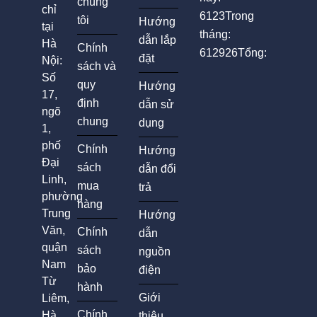
chúng
chỉ
6123
Trong
tôi
Hướng
tại
tháng:
dẫn lắp
Hà
Chính
612926
Tổng:
đặt
Nội:
sách và
Số
quy
Hướng
17,
định
dẫn sử
ngõ
chung
dụng
1,
phố
Chính
Hướng
Đại
sách
dẫn đổi
Linh,
mua
trả
phường
hàng
Trung
Hướng
Văn,
Chính
dẫn
quận
sách
nguồn
Nam
bảo
điện
Từ
hành
Giới
Liêm,
Chính
Hà
thiệu