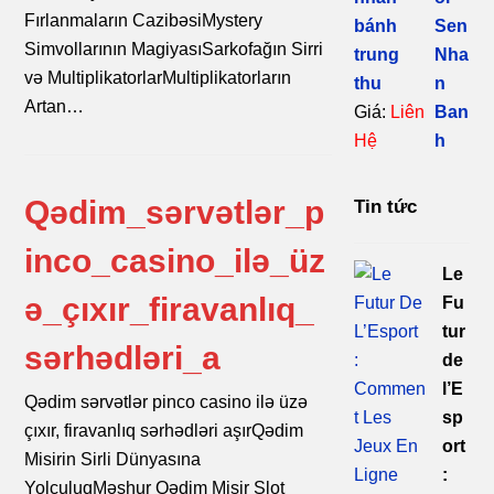
Fırlanmaların CazibəsiMystery
bánh
Simvollarının MagiyasıSarkofağın Sirri
trung
və MultiplikatorlarMultiplikatorların
thu
Artan…
Giá:
Liên
Hệ
Qədim_sərvətlər_p
Tin tức
inco_casino_ilə_üz
Le
ə_çıxır_firavanlıq_
Fu
tur
sərhədləri_a
de
l’E
Qədim sərvətlər pinco casino ilə üzə
sp
çıxır, firavanlıq sərhədləri aşırQədim
ort
Misirin Sirli Dünyasına
:
YolculuqMəşhur Qədim Misir Slot