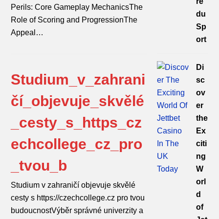
re
Perils: Core Gameplay MechanicsThe
du
Role of Scoring and ProgressionThe
Sp
Appeal…
ort
Di
Studium_v_zahrani
sc
ov
čí_objevuje_skvělé
er
the
_cesty_s_https_cz
Ex
echcollege_cz_pro
citi
ng
_tvou_b
W
orl
Studium v zahraničí objevuje skvělé
d
cesty s https://czechcollege.cz pro tvou
of
budoucnostVýběr správné univerzity a