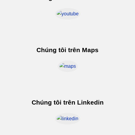
Chúng tôi trên Maps
Chúng tôi trên Linkedin