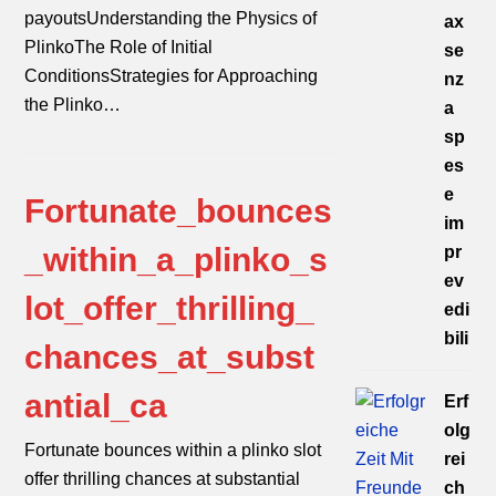
payoutsUnderstanding the Physics of
ax
PlinkoThe Role of Initial
se
ConditionsStrategies for Approaching
nz
the Plinko…
a
sp
es
e
Fortunate_bounces
im
_within_a_plinko_s
pr
ev
lot_offer_thrilling_
edi
bili
chances_at_subst
antial_ca
Erf
olg
Fortunate bounces within a plinko slot
rei
offer thrilling chances at substantial
ch