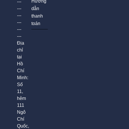
Hướng
---
---
dẫn
---
thanh
---
toán
---
---
Địa
chỉ
tại
Hồ
Chí
Minh:
Số
11,
hẻm
111
Ngô
Chí
Quốc,