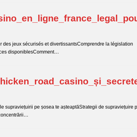
ino_en_ligne_france_legal_po
r des jeux sécurisés et divertissantsComprendre la législation
icences disponiblesComment…
chicken_road_casino_și_secret
le supraviețuirii pe șosea te așteaptăStrategii de supraviețuire 
concentrării…