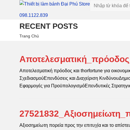
098.1122.839
RECENT POSTS
Trang Chủ
Αποτελεσματική_πρόοδος_
Αποτελεσματική πρόοδος και thorfortune για οικονομ
ΣχεδιασμούΕπενδύσεις και Διαχείριση ΚινδύνουΔημ
Εφαρμογές για ΠροϋπολογισμόΕπενδυτικές Στρατηγ
27521832_Αξιοσημείωτη_π
Αξιοσημείωτη πορεία προς την επιτυχία και το απίστευ