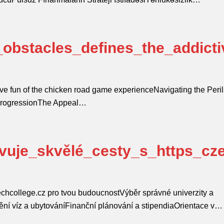
obstacles_defines_the_addicti
d
ve fun of the chicken road game experienceNavigating the Peril
ProgressionThe Appeal…
vuje_skvělé_cesty_s_https_cz
zechcollege.cz pro tvou budoucnostVýběr správné univerzity a
tění víz a ubytováníFinanční plánování a stipendiaOrientace v…