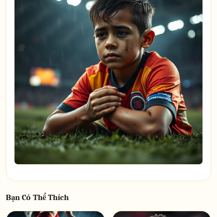
Bạn Có Thể Thích