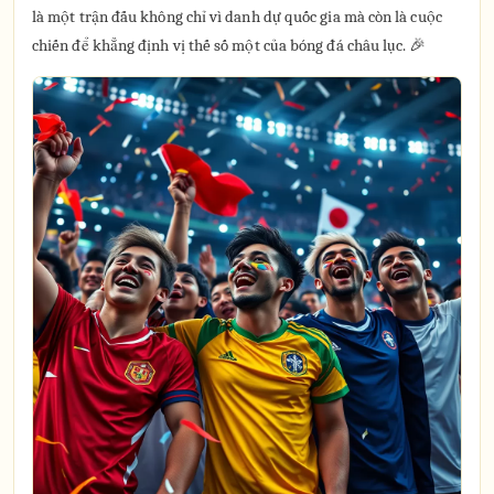
là một trận đấu không chỉ vì danh dự quốc gia mà còn là cuộc
chiến để khẳng định vị thế số một của bóng đá châu lục. 🎉