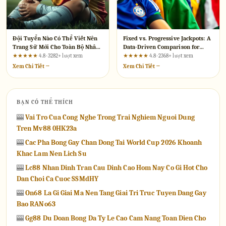
Đội Tuyển Nào Có Thể Viết Nên
Fixed vs. Progressive Jackpots: A
Trang Sử Mới Cho Toàn Bộ Nhân
Data-Driven Comparison for
Loại Bóng Đá?
Every Player
★★★★★
4.8 · 3282+ lượt xem
★★★★★
4.8 · 2368+ lượt xem
Xem Chi Tiết →
Xem Chi Tiết →
BẠN CÓ THỂ THÍCH
🎰
Vai Tro Cua Cong Nghe Trong Trai Nghiem Nguoi Dung
Tren Mv88 0HK23a
🎰
Cac Pha Bong Gay Chan Dong Tai World Cup 2026 Khoanh
Khac Lam Nen Lich Su
🎰
Lc88 Nhan Dinh Tran Cau Dinh Cao Hom Nay Co Gi Hot Cho
Dan Choi Ca Cuoc SSMdHY
🎰
On68 La Gi Giai Ma Nen Tang Giai Tri Truc Tuyen Dang Gay
Bao RANo63
🎰
Gg88 Du Doan Bong Da Ty Le Cao Cam Nang Toan Dien Cho