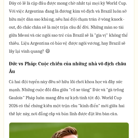
Đây có lẽ là cặp đấu được mong chờ nhất tại mọi kỳ World Cup.
Với việc Argentina đang là đương kim vô địch và Brazil luôn sở
hữu một dàn sao khủng, nếu hai đội chạm trán ở vòng knock-
out, đó chắc chắn sẽ là một trận cầu để đời. Những màn so tài
giữa Messi và các ngôi sao trẻ của Brazil sẽ là "gia vị" không thể
thiếu. Liệu Argentina có bảo vệ được ngôi vương, hay Brazil sẽ
lấy lại vinh quang? 😄
Đức vs Pháp: Cuộc chiến của những nhà vô địch châu
Âu
Cả hai đội tuyển này đều sở hữu lối chơi khoa học và đầy sức
mạnh. Những cuộc đối đầu giữa "cỗ xe tăng" Đức và "gà trống
Gaulois" Pháp luôn mang đến sự kịch tính tột độ. World Cup
2026 có thể chứng kiến một trận cầu "kinh điển" mới giữa hai
thế lực này, nơi đẳng cấp và bản lĩnh được đặt lên bàn cân.