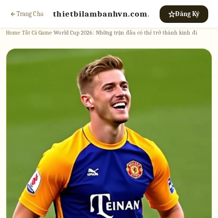
thietbilambanhvn.com
.
Trang Chủ
Đăng Ký
Home
›
Tất Cả Game
›
World Cup 2026: Những trận đấu có thể trở thành kinh đi