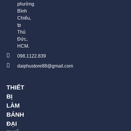
phường
Bình
Chiểu,
tp
Thủ
Đức,
HCM.
098.1122.839
daiphustore88@gmail.com
THIẾT
BỊ
LÀM
BÁNH
ĐẠI