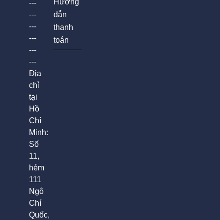
Hướng
---
---
dẫn
---
thanh
---
toán
---
---
Địa
chỉ
tại
Hồ
Chí
Minh:
Số
11,
hẻm
111
Ngô
Chí
Quốc,