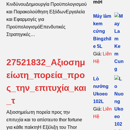
mới
ΚινδύνουΔημιουργία Προϋπολογισμού
και Παρακολούθηση ΕξόδωνΕργαλεία
Máy làm
και Εφαρμογές για
kem
ΠροϋπολογισμόΕπενδυτικές
cứng
Στρατηγικές…
Bingzhil
e 5L
Giá:
Liên
27521832_Αξιοσημ
Hệ
είωτη_πορεία_προ
Lò
ς_την_επιτυχία_και
nướng
Ukoeo
_τ
102L
Giá:
Liên
Αξιοσημείωτη πορεία προς την
Hệ
επιτυχία και το απίστευτο thor fortune
για κάθε παίκτηΗ Εξέλιξη του Thor