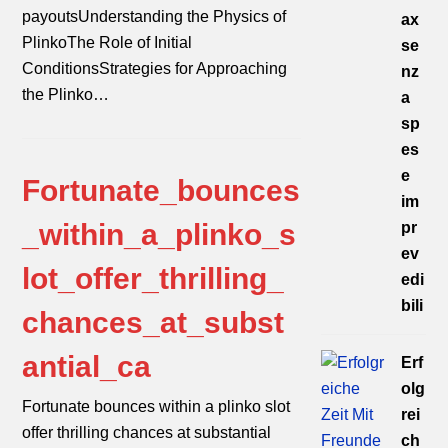
payoutsUnderstanding the Physics of
ax
PlinkoThe Role of Initial
se
ConditionsStrategies for Approaching
nz
the Plinko…
a
sp
es
e
Fortunate_bounces
im
_within_a_plinko_s
pr
ev
lot_offer_thrilling_
edi
bili
chances_at_subst
antial_ca
Erf
olg
Fortunate bounces within a plinko slot
rei
offer thrilling chances at substantial
ch