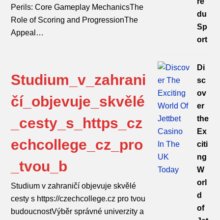
re
Perils: Core Gameplay MechanicsThe
du
Role of Scoring and ProgressionThe
Sp
Appeal…
ort
Di
Studium_v_zahrani
sc
ov
čí_objevuje_skvělé
er
the
_cesty_s_https_cz
Ex
echcollege_cz_pro
citi
ng
_tvou_b
W
orl
Studium v zahraničí objevuje skvělé
d
cesty s https://czechcollege.cz pro tvou
of
budoucnostVýběr správné univerzity a