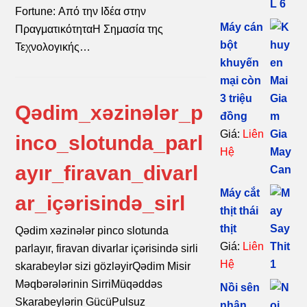
Fortune: Από την Ιδέα στην
Máy cán
ΠραγματικότηταΗ Σημασία της
bột
Τεχνολογικής…
khuyến
mại còn
3 triệu
Qədim_xəzinələr_p
đồng
Giá:
Liên
inco_slotunda_parl
Hệ
ayır_firavan_divarl
Máy cắt
ar_içərisində_sirl
thịt thái
thịt
Qədim xəzinələr pinco slotunda
Giá:
Liên
parlayır, firavan divarlar içərisində sirli
Hệ
skarabeylər sizi gözləyirQədim Misir
Məqbərələrinin SirriMüqəddəs
Nồi sên
Skarabeylərin GücüPulsuz
nhân