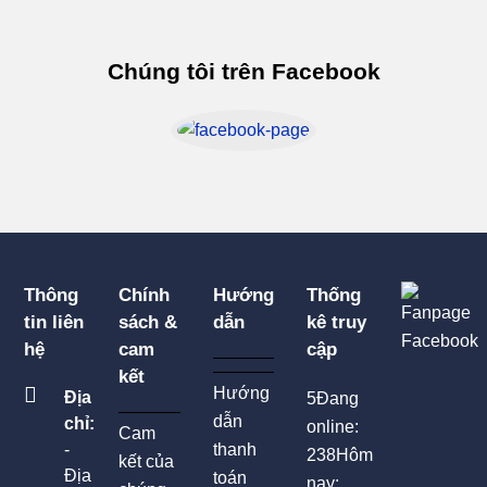
Chúng tôi trên Facebook
Thông
Chính
Hướng
Thống
tin liên
sách &
dẫn
kê truy
hệ
cam
cập
kết
Hướng
Địa
5
Đang
dẫn
chỉ:
online:
Cam
-
thanh
238
Hôm
kết của
Địa
toán
nay: