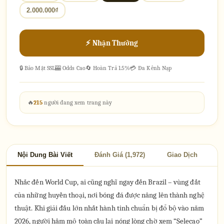
2.000.000₫
⚡ Nhận Thưởng
🔒 Bảo Mật SSL
🎰 Odds Cao
🔄 Hoàn Trả 1.5%
💳 Đa Kênh Nạp
🔥
215
người đang xem trang này
Nội Dung Bài Viết
Đánh Giá (1,972)
Giao Dịch
Nhắc đến World Cup, ai cũng nghĩ ngay đến Brazil – vùng đất
của những huyền thoại, nơi bóng đá được nâng lên thành nghệ
thuật. Khi giải đấu lớn nhất hành tinh chuẩn bị đổ bộ vào năm
2026, người hâm mộ toàn cầu lại nóng lòng chờ xem “Selecao”