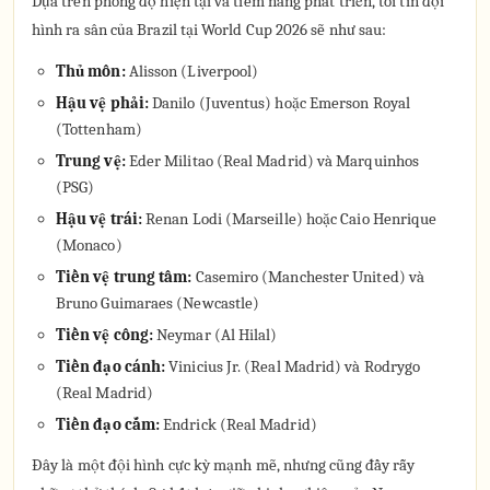
Dựa trên phong độ hiện tại và tiềm năng phát triển, tôi tin đội
hình ra sân của Brazil tại World Cup 2026 sẽ như sau:
Thủ môn:
Alisson (Liverpool)
Hậu vệ phải:
Danilo (Juventus) hoặc Emerson Royal
(Tottenham)
Trung vệ:
Eder Militao (Real Madrid) và Marquinhos
(PSG)
Hậu vệ trái:
Renan Lodi (Marseille) hoặc Caio Henrique
(Monaco)
Tiền vệ trung tâm:
Casemiro (Manchester United) và
Bruno Guimaraes (Newcastle)
Tiền vệ công:
Neymar (Al Hilal)
Tiền đạo cánh:
Vinicius Jr. (Real Madrid) và Rodrygo
(Real Madrid)
Tiền đạo cắm:
Endrick (Real Madrid)
Đây là một đội hình cực kỳ mạnh mẽ, nhưng cũng đầy rẫy