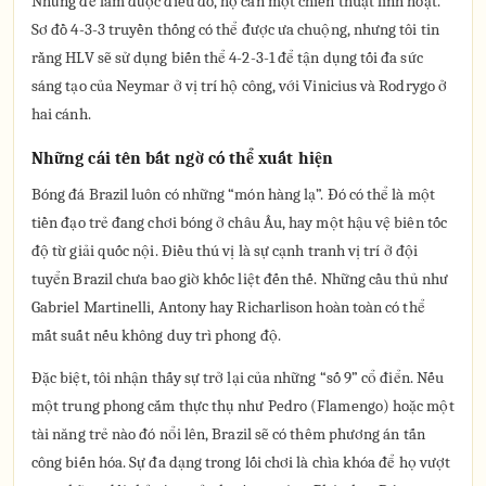
Nhưng để làm được điều đó, họ cần một chiến thuật linh hoạt.
Sơ đồ 4-3-3 truyền thống có thể được ưa chuộng, nhưng tôi tin
rằng HLV sẽ sử dụng biến thể 4-2-3-1 để tận dụng tối đa sức
sáng tạo của Neymar ở vị trí hộ công, với Vinicius và Rodrygo ở
hai cánh.
Những cái tên bất ngờ có thể xuất hiện
Bóng đá Brazil luôn có những “món hàng lạ”. Đó có thể là một
tiền đạo trẻ đang chơi bóng ở châu Âu, hay một hậu vệ biên tốc
độ từ giải quốc nội. Điều thú vị là sự cạnh tranh vị trí ở đội
tuyển Brazil chưa bao giờ khốc liệt đến thế. Những cầu thủ như
Gabriel Martinelli, Antony hay Richarlison hoàn toàn có thể
mất suất nếu không duy trì phong độ.
Đặc biệt, tôi nhận thấy sự trở lại của những “số 9” cổ điển. Nếu
một trung phong cắm thực thụ như Pedro (Flamengo) hoặc một
tài năng trẻ nào đó nổi lên, Brazil sẽ có thêm phương án tấn
công biến hóa. Sự đa dạng trong lối chơi là chìa khóa để họ vượt