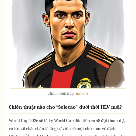
Hình minh hoạ:
sunwin
Chiến thuật nào cho “Selecao” dưới thời HLV mới?
World Cup 2026 sẽ là kỳ World Cup đầu tiên có 48 đội tham dự,
và Brazil chắc chắn là ứng cử viên số một cho chức vô địch.