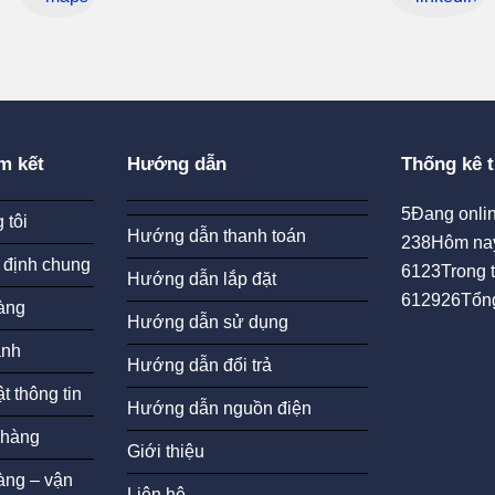
m kết
Hướng dẫn
Thống kê t
5
Đang onlin
 tôi
Hướng dẫn thanh toán
238
Hôm na
 định chung
6123
Trong 
Hướng dẫn lắp đặt
612926
Tổn
àng
Hướng dẫn sử dụng
ành
Hướng dẫn đổi trả
t thông tin
Hướng dẫn nguồn điện
 hàng
Giới thiệu
àng – vận
Liên hệ