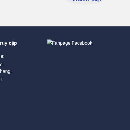
ruy cập
e:
y:
tháng:
g: