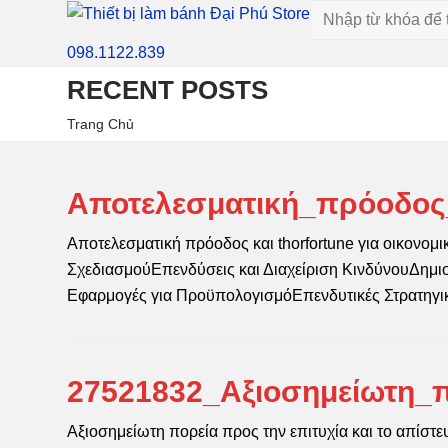
098.1122.839
RECENT POSTS
Trang Chủ
Αποτελεσματική_πρόοδος_
Αποτελεσματική πρόοδος και thorfortune για οικονομ
ΣχεδιασμούΕπενδύσεις και Διαχείριση ΚινδύνουΔημ
Εφαρμογές για ΠροϋπολογισμόΕπενδυτικές Στρατηγ
27521832_Αξιοσημείωτη_π
Αξιοσημείωτη πορεία προς την επιτυχία και το απίστευ