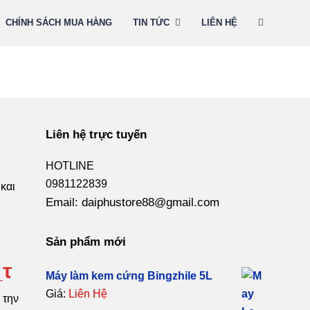
CHÍNH SÁCH MUA HÀNG
TIN TỨC
LIÊN HỆ
Liên hệ trực tuyến
HOTLINE
0981122839
και
Email: daiphustore88@gmail.com
Sản phẩm mới
_τ
Máy làm kem cứng Bingzhile 5L
Giá:
Liên Hệ
 την