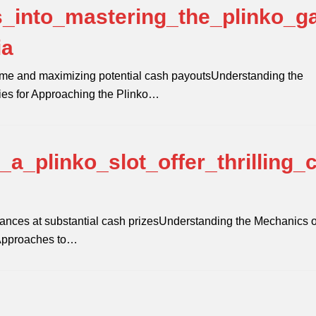
s_into_mastering_the_plinko_
ia
game and maximizing potential cash payoutsUnderstanding the
gies for Approaching the Plinko…
a_plinko_slot_offer_thrilling_
 chances at substantial cash prizesUnderstanding the Mechanics o
 Approaches to…