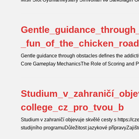
Gentle_guidance_through_
_fun_of_the_chicken_roa
Gentle guidance through obstacles defines the addicti
Core Gameplay MechanicsThe Role of Scoring and 
Studium_v_zahraničí_obje
college_cz_pro_tvou_b
Studium v zahraničí objevuje skvělé cesty s https://c
studijního programuDůležitost jazykové přípravyZajiš