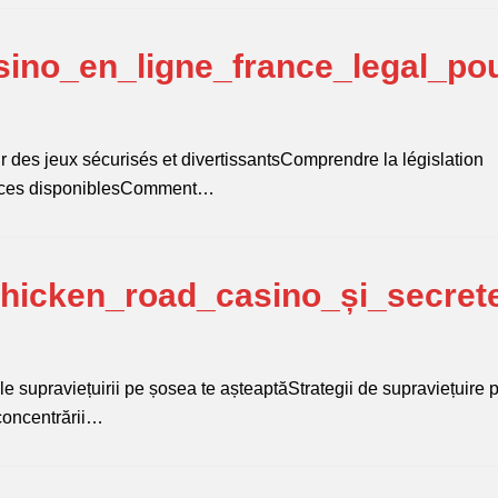
ino_en_ligne_france_legal_po
r des jeux sécurisés et divertissantsComprendre la législation
icences disponiblesComment…
chicken_road_casino_și_secret
le supraviețuirii pe șosea te așteaptăStrategii de supraviețuire 
concentrării…