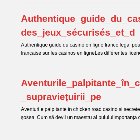
Authentique_guide_du_cas
des_jeux_sécurisés_et_d
Authentique guide du casino en ligne france legal pou
française sur les casinos en ligneLes différentes l
Aventurile_palpitante_în_
_supraviețuirii_pe
Aventurile palpitante în chicken road casino și secrete
șosea: Cum să devii un maestru al puiuluiImportanța 