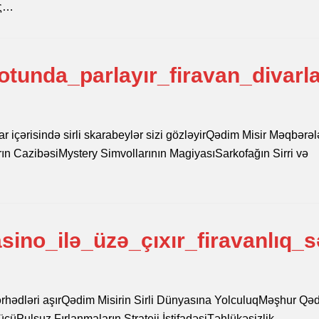
ής…
tunda_parlayır_firavan_divarla
ar içərisində sirli skarabeylər sizi gözləyirQədim Misir Məqbərəl
n CazibəsiMystery Simvollarının MagiyasıSarkofağın Sirri və
ino_ilə_üzə_çıxır_firavanlıq_s
q sərhədləri aşırQədim Misirin Sirli Dünyasına YolculuqMəşhur Qə
ücüPulsuz Fırlanmaların Strateji İstifadəsiTəhlükəsizlik…