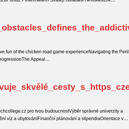
obstacles_defines_the_addicti
d
ve fun of the chicken road game experienceNavigating the Peril
ProgressionThe Appeal…
vuje_skvělé_cesty_s_https_cz
zechcollege.cz pro tvou budoucnostVýběr správné univerzity a
tění víz a ubytováníFinanční plánování a stipendiaOrientace v…