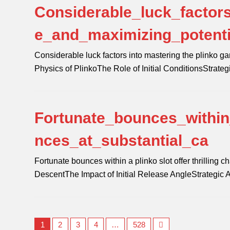
Considerable_luck_factor
e_and_maximizing_potent
Considerable luck factors into mastering the plinko 
Physics of PlinkoThe Role of Initial ConditionsStrate
Fortunate_bounces_within_
nces_at_substantial_ca
Fortunate bounces within a plinko slot offer thrilling
DescentThe Impact of Initial Release AngleStrategic
1
2
3
4
…
528
Next