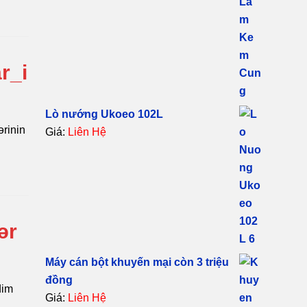
r_i
Lò nướng Ukoeo 102L
ərinin
Giá:
Liên Hệ
ər
Máy cán bột khuyến mại còn 3 triệu
đồng
dim
Giá:
Liên Hệ