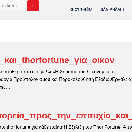
GIỚI THIỆU
SẢN PHẨM
και_thorfortune_για_οικον
ική σταθερότητα στο μέλλονΗ Σημασία του Οικονομικού
ιουργία Προϋπολογισμού και Παρακολούθηση ΕξόδωνΕργαλεία 
ικές…
ορεία_προς_την_επιτυχία_και
το thor fortune για κάθε παίκτηΗ Εξέλιξη του Thor Fortune: Από