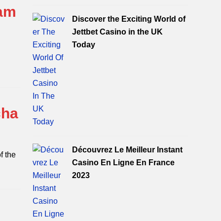
gam
Discover the Exciting World of
Jettbet Casino in the UK
Today
cha
Découvrez Le Meilleur Instant
f the
Casino En Ligne En France
2023