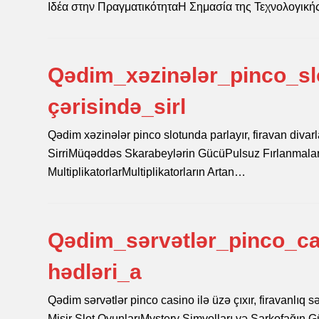
Ιδέα στην ΠραγματικότηταΗ Σημασία της Τεχνολογικ
Qədim_xəzinələr_pinco_slo
çərisində_sirl
Qədim xəzinələr pinco slotunda parlayır, firavan divarl
SirriMüqəddəs Skarabeylərin GücüPulsuz Fırlanmaları
MultiplikatorlarMultiplikatorların Artan…
Qədim_sərvətlər_pinco_cas
hədləri_a
Qədim sərvətlər pinco casino ilə üzə çıxır, firavanlı
Misir Slot OyunlarıMystery Simvolları və Sarkofağın G