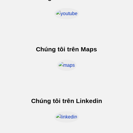
Chúng tôi trên Maps
Chúng tôi trên Linkedin