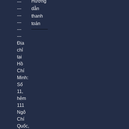
Hướng
---
---
dẫn
---
thanh
---
toán
---
---
Địa
chỉ
tại
Hồ
Chí
Minh:
Số
11,
hẻm
111
Ngô
Chí
Quốc,