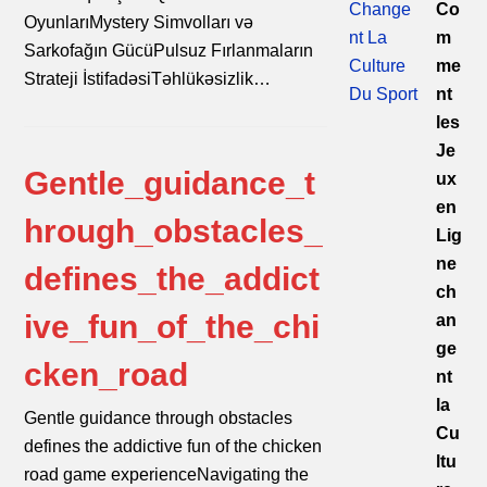
Co
OyunlarıMystery Simvolları və
m
Sarkofağın GücüPulsuz Fırlanmaların
me
Strateji İstifadəsiTəhlükəsizlik…
nt
les
Je
Gentle_guidance_t
ux
en
hrough_obstacles_
Lig
ne
defines_the_addict
ch
ive_fun_of_the_chi
an
ge
cken_road
nt
la
Gentle guidance through obstacles
Cu
defines the addictive fun of the chicken
ltu
road game experienceNavigating the