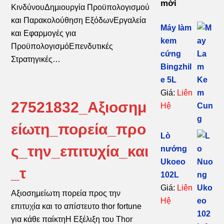
mới
ΚινδύνουΔημιουργία Προϋπολογισμού
και Παρακολούθηση ΕξόδωνΕργαλεία
Máy làm
και Εφαρμογές για
kem
ΠροϋπολογισμόΕπενδυτικές
cứng
Στρατηγικές…
Bingzhil
e 5L
Giá:
Liên
27521832_Αξιοσημ
Hệ
είωτη_πορεία_προ
Lò
ς_την_επιτυχία_και
nướng
Ukoeo
_τ
102L
Giá:
Liên
Αξιοσημείωτη πορεία προς την
Hệ
επιτυχία και το απίστευτο thor fortune
για κάθε παίκτηΗ Εξέλιξη του Thor