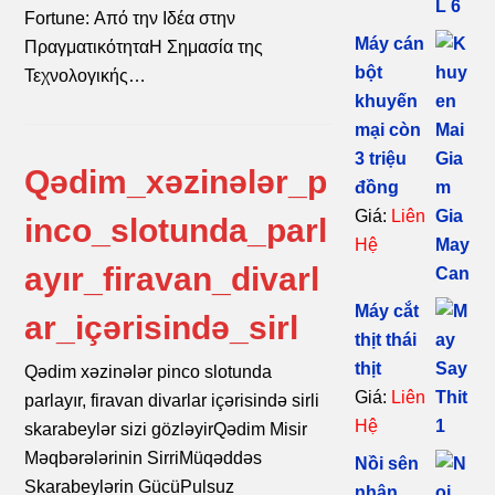
Fortune: Από την Ιδέα στην
Máy cán
ΠραγματικότηταΗ Σημασία της
bột
Τεχνολογικής…
khuyến
mại còn
3 triệu
Qədim_xəzinələr_p
đồng
Giá:
Liên
inco_slotunda_parl
Hệ
ayır_firavan_divarl
Máy cắt
ar_içərisində_sirl
thịt thái
thịt
Qədim xəzinələr pinco slotunda
Giá:
Liên
parlayır, firavan divarlar içərisində sirli
Hệ
skarabeylər sizi gözləyirQədim Misir
Məqbərələrinin SirriMüqəddəs
Nồi sên
Skarabeylərin GücüPulsuz
nhân