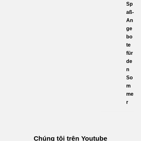
Sp
aß-
An
ge
bo
te
für
de
n
So
m
me
r
Chúng tôi trên Youtube