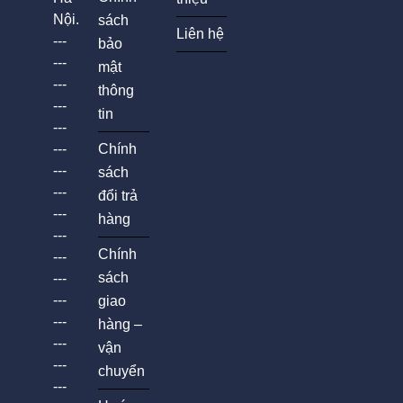
Nội.
sách
Liên hệ
---
bảo
---
mật
---
thông
---
tin
---
---
Chính
---
sách
---
đổi trả
---
hàng
---
Chính
---
sách
---
---
giao
---
hàng –
---
vận
---
chuyển
---