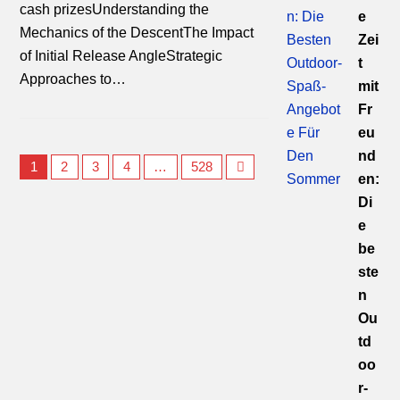
cash prizesUnderstanding the
e
Mechanics of the DescentThe Impact
Zei
of Initial Release AngleStrategic
t
Approaches to…
mit
Fr
eu
nd
1
2
3
4
…
528
Next
en:
Di
e
be
ste
n
Ou
td
oo
r-