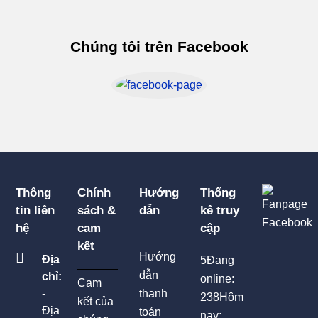
Chúng tôi trên Facebook
Thông
Chính
Hướng
Thống
tin liên
sách &
dẫn
kê truy
hệ
cam
cập
kết
Hướng
Địa
5
Đang
dẫn
chỉ:
online:
Cam
-
thanh
238
Hôm
kết của
Địa
toán
nay: