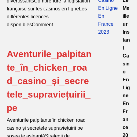
Le
divertissantsComprendre la législation
Me
française sur les casinos en ligneLes
ille
différentes licences
ur
disponiblesComment…
Ins
tan
t
Aventurile_palpitan
Ca
sin
te_în_chicken_roa
o
d_casino_și_secre
En
Lig
tele_supraviețuirii_
ne
En
pe
Fr
an
Aventurile palpitante în chicken road
ce
casino și secretele supraviețuirii pe
20
șosea te așteaptăStrategii de