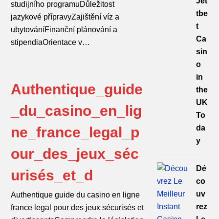
Jet
studijního programuDůležitost
tbe
jazykové přípravyZajištění víz a
t
ubytováníFinanční plánování a
Ca
stipendiaOrientace v…
sin
o
in
Authentique_guide
the
UK
_du_casino_en_lig
To
da
ne_france_legal_p
y
our_des_jeux_séc
Dé
urisés_et_d
co
uv
Authentique guide du casino en ligne
rez
france legal pour des jeux sécurisés et