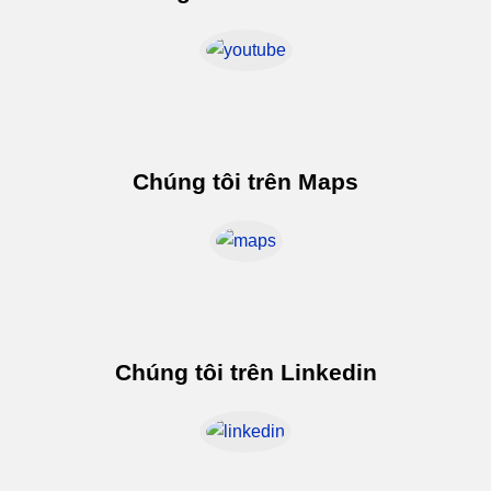
Chúng tôi trên Maps
Chúng tôi trên Linkedin