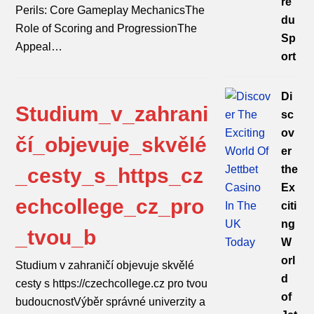
re
Perils: Core Gameplay MechanicsThe
du
Role of Scoring and ProgressionThe
Sp
Appeal…
ort
Di
Studium_v_zahrani
sc
ov
čí_objevuje_skvělé
er
the
_cesty_s_https_cz
Ex
echcollege_cz_pro
citi
ng
_tvou_b
W
orl
Studium v zahraničí objevuje skvělé
d
cesty s https://czechcollege.cz pro tvou
of
budoucnostVýběr správné univerzity a