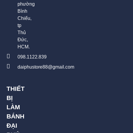
phường
Bình
Chiểu,
tp
Thủ
Đức,
HCM.
098.1122.839
daiphustore88@gmail.com
THIẾT
BỊ
LÀM
BÁNH
ĐẠI