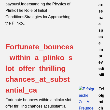
payoutsUnderstanding the Physics of
ax
PlinkoThe Role of Initial
se
ConditionsStrategies for Approaching
nz
the Plinko…
a
sp
es
e
Fortunate_bounces
im
_within_a_plinko_s
pr
ev
lot_offer_thrilling_
edi
bili
chances_at_subst
antial_ca
Erf
olg
Fortunate bounces within a plinko slot
rei
offer thrilling chances at substantial
ch