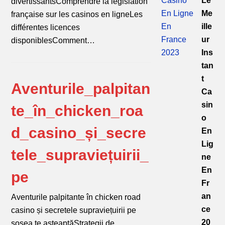
Le
divertissantsComprendre la législation
Me
française sur les casinos en ligneLes
ille
différentes licences
ur
disponiblesComment…
Ins
tan
t
Aventurile_palpitan
Ca
sin
te_în_chicken_roa
o
d_casino_și_secre
En
Lig
tele_supraviețuirii_
ne
En
pe
Fr
an
Aventurile palpitante în chicken road
ce
casino și secretele supraviețuirii pe
20
șosea te așteaptăStrategii de