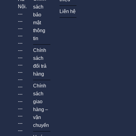
Nội.
sách
Liên hệ
---
bảo
---
mật
---
thông
---
tin
---
---
Chính
---
sách
---
đổi trả
---
hàng
---
Chính
---
sách
---
---
giao
---
hàng –
---
vận
---
chuyển
---