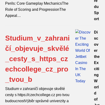
re
Perils: Core Gameplay MechanicsThe
du
Role of Scoring and ProgressionThe
Sp
Appeal…
ort
Di
Studium_v_zahrani
sc
ov
čí_objevuje_skvělé
er
the
_cesty_s_https_cz
Ex
echcollege_cz_pro
citi
ng
_tvou_b
W
orl
Studium v zahraničí objevuje skvělé
d
cesty s https://czechcollege.cz pro tvou
of
budoucnostVýběr správné univerzity a