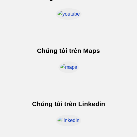
Chúng tôi trên Maps
Chúng tôi trên Linkedin