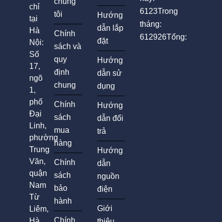
chúng
chỉ
6123
Trong
tôi
Hướng
tại
tháng:
dẫn lắp
Hà
Chính
612926
Tổng:
đặt
Nội:
sách và
Số
quy
Hướng
17,
định
dẫn sử
ngõ
chung
dụng
1,
phố
Chính
Hướng
Đại
sách
dẫn đổi
Linh,
mua
trả
phường
hàng
Trung
Hướng
Văn,
Chính
dẫn
quận
sách
nguồn
Nam
bảo
điện
Từ
hành
Giới
Liêm,
Chính
Hà
thiệu