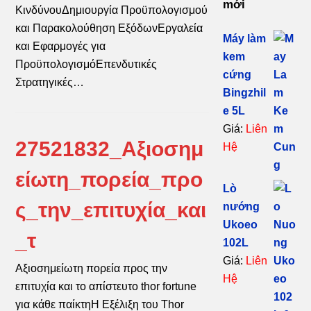
mới
ΚινδύνουΔημιουργία Προϋπολογισμού
και Παρακολούθηση ΕξόδωνΕργαλεία
Máy làm
και Εφαρμογές για
kem
ΠροϋπολογισμόΕπενδυτικές
cứng
Στρατηγικές…
Bingzhil
e 5L
Giá:
Liên
27521832_Αξιοσημ
Hệ
είωτη_πορεία_προ
Lò
ς_την_επιτυχία_και
nướng
Ukoeo
_τ
102L
Giá:
Liên
Αξιοσημείωτη πορεία προς την
Hệ
επιτυχία και το απίστευτο thor fortune
για κάθε παίκτηΗ Εξέλιξη του Thor