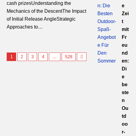
cash prizesUnderstanding the
e
Mechanics of the DescentThe Impact
Zei
of Initial Release AngleStrategic
t
Approaches to…
mit
Fr
eu
nd
1
2
3
4
…
528
Next
en:
Di
e
be
ste
n
Ou
td
oo
r-