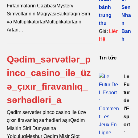
Fırlanmaların CazibəsiMystery
bánh
Simvollarının MagiyasıSarkofağın Sirri
trung
və MultiplikatorlarMultiplikatorların
thu
Artan…
Giá:
Liên
Hệ
Qədim_sərvətlər_p
Tin tức
inco_casino_ilə_üz
Le
ə_çıxır_firavanlıq_
Fu
tur
sərhədləri_a
de
l’E
Qədim sərvətlər pinco casino ilə üzə
sp
çıxır, firavanlıq sərhədləri aşırQədim
ort
Misirin Sirli Dünyasına
:
YolculuqMəşhur Qədim Misir Slot