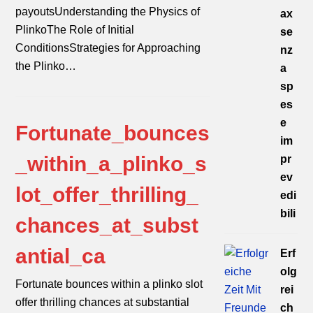
payoutsUnderstanding the Physics of
ax
PlinkoThe Role of Initial
se
ConditionsStrategies for Approaching
nz
the Plinko…
a
sp
es
e
Fortunate_bounces
im
_within_a_plinko_s
pr
ev
lot_offer_thrilling_
edi
bili
chances_at_subst
antial_ca
Erf
olg
Fortunate bounces within a plinko slot
rei
offer thrilling chances at substantial
ch