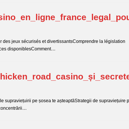
ino_en_ligne_france_legal_po
r des jeux sécurisés et divertissantsComprendre la législation
icences disponiblesComment…
chicken_road_casino_și_secret
le supraviețuirii pe șosea te așteaptăStrategii de supraviețuire 
concentrării…