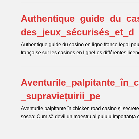
Authentique_guide_du_cas
des_jeux_sécurisés_et_d
Authentique guide du casino en ligne france legal pou
française sur les casinos en ligneLes différentes l
Aventurile_palpitante_în_
_supraviețuirii_pe
Aventurile palpitante în chicken road casino și secrete
șosea: Cum să devii un maestru al puiuluiImportanța 