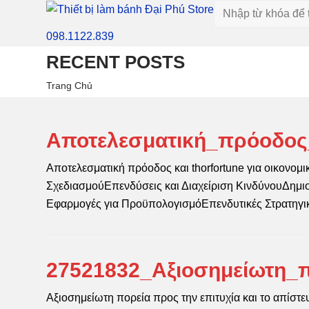
098.1122.839
RECENT POSTS
Trang Chủ
Αποτελεσματική_πρόοδος_
Αποτελεσματική πρόοδος και thorfortune για οικονομ
ΣχεδιασμούΕπενδύσεις και Διαχείριση ΚινδύνουΔημ
Εφαρμογές για ΠροϋπολογισμόΕπενδυτικές Στρατηγ
27521832_Αξιοσημείωτη_π
Αξιοσημείωτη πορεία προς την επιτυχία και το απίστευ