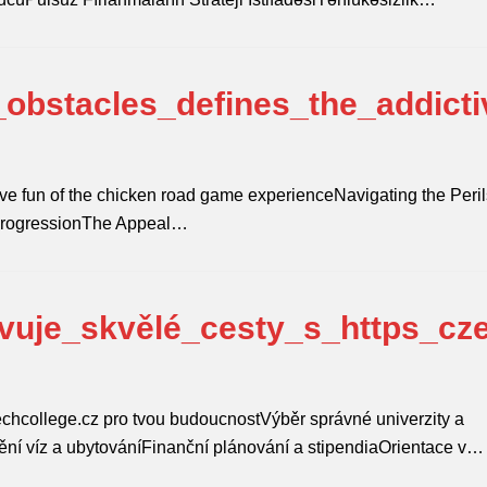
obstacles_defines_the_addicti
d
ve fun of the chicken road game experienceNavigating the Peril
ProgressionThe Appeal…
vuje_skvělé_cesty_s_https_cz
zechcollege.cz pro tvou budoucnostVýběr správné univerzity a
tění víz a ubytováníFinanční plánování a stipendiaOrientace v…