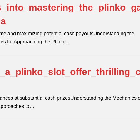
s_into_mastering_the_plinko_
ia
game and maximizing potential cash payoutsUnderstanding the
gies for Approaching the Plinko…
a_plinko_slot_offer_thrilling_
 chances at substantial cash prizesUnderstanding the Mechanics o
 Approaches to…