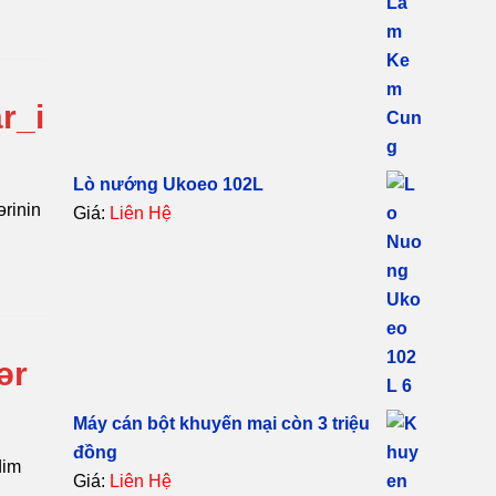
r_i
Lò nướng Ukoeo 102L
ərinin
Giá:
Liên Hệ
ər
Máy cán bột khuyến mại còn 3 triệu
đồng
dim
Giá:
Liên Hệ