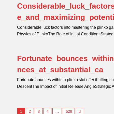
Considerable_luck_factor
e_and_maximizing_potent
Considerable luck factors into mastering the plinko 
Physics of PlinkoThe Role of Initial ConditionsStrate
Fortunate_bounces_within_
nces_at_substantial_ca
Fortunate bounces within a plinko slot offer thrilling
DescentThe Impact of Initial Release AngleStrategic
1
2
3
4
…
528
Next