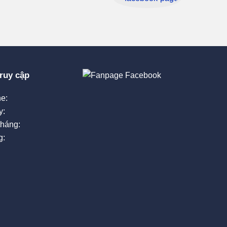
ruy cập
e:
y:
tháng:
g: