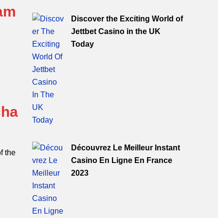
gam
Discover the Exciting World of
Jettbet Casino in the UK
Today
cha
Découvrez Le Meilleur Instant
f the
Casino En Ligne En France
2023