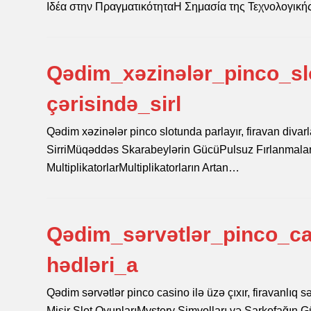
Ιδέα στην ΠραγματικότηταΗ Σημασία της Τεχνολογικ
Qədim_xəzinələr_pinco_slo
çərisində_sirl
Qədim xəzinələr pinco slotunda parlayır, firavan divarl
SirriMüqəddəs Skarabeylərin GücüPulsuz Fırlanmaları
MultiplikatorlarMultiplikatorların Artan…
Qədim_sərvətlər_pinco_cas
hədləri_a
Qədim sərvətlər pinco casino ilə üzə çıxır, firavanlı
Misir Slot OyunlarıMystery Simvolları və Sarkofağın G