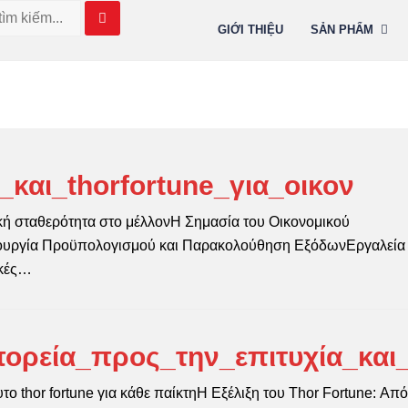
GIỚI THIỆU
SẢN PHẨM
και_thorfortune_για_οικον
ική σταθερότητα στο μέλλονΗ Σημασία του Οικονομικού
ιουργία Προϋπολογισμού και Παρακολούθηση ΕξόδωνΕργαλεία 
ικές…
ορεία_προς_την_επιτυχία_και
το thor fortune για κάθε παίκτηΗ Εξέλιξη του Thor Fortune: Από