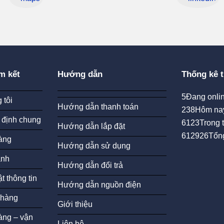
m kết
Hướng dẫn
Thống kê t
5
Đang onlin
 tôi
Hướng dẫn thanh toán
238
Hôm na
 định chung
6123
Trong 
Hướng dẫn lắp đặt
612926
Tổn
àng
Hướng dẫn sử dụng
ành
Hướng dẫn đổi trả
t thông tin
Hướng dẫn nguồn điện
 hàng
Giới thiệu
àng – vận
Liên hệ