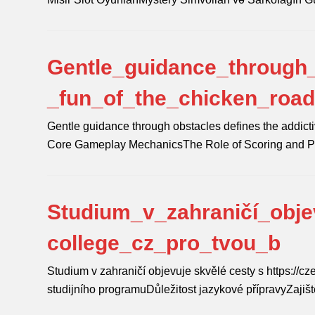
Gentle_guidance_through_
_fun_of_the_chicken_roa
Gentle guidance through obstacles defines the addicti
Core Gameplay MechanicsThe Role of Scoring and 
Studium_v_zahraničí_obje
college_cz_pro_tvou_b
Studium v zahraničí objevuje skvělé cesty s https://c
studijního programuDůležitost jazykové přípravyZajiš