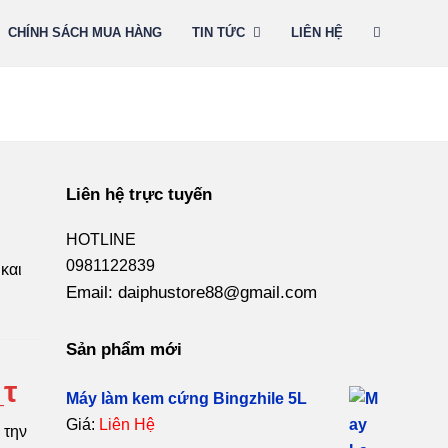
CHÍNH SÁCH MUA HÀNG
TIN TỨC
LIÊN HỆ
Liên hệ trực tuyến
HOTLINE
0981122839
και
Email: daiphustore88@gmail.com
Sản phẩm mới
_τ
Máy làm kem cứng Bingzhile 5L
Giá:
Liên Hệ
 την