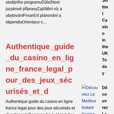
Jet
studijního programuDůležitost
tbe
jazykové přípravyZajištění víz a
t
ubytováníFinanční plánování a
Ca
stipendiaOrientace v…
sin
o
in
Authentique_guide
the
UK
_du_casino_en_lig
To
da
ne_france_legal_p
y
our_des_jeux_séc
Dé
urisés_et_d
co
uv
Authentique guide du casino en ligne
rez
france legal pour des jeux sécurisés et