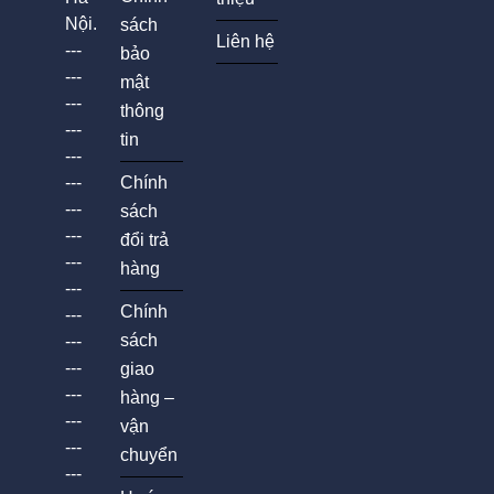
Nội.
sách
Liên hệ
---
bảo
---
mật
---
thông
---
tin
---
---
Chính
---
sách
---
đổi trả
---
hàng
---
Chính
---
sách
---
---
giao
---
hàng –
---
vận
---
chuyển
---