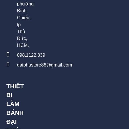
phường
Bình
Chiểu,
tp
Thủ
Đức,
HCM.
098.1122.839
daiphustore88@gmail.com
THIẾT
BỊ
LÀM
BÁNH
ĐẠI