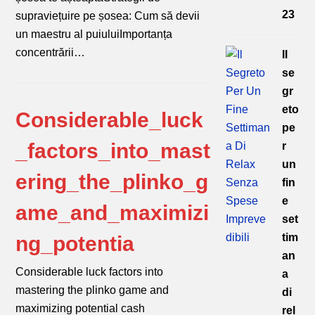
23
supraviețuire pe șosea: Cum să devii
un maestru al puiuluiImportanța
concentrării…
Il
se
gr
eto
Considerable_luck
pe
_factors_into_mast
r
un
ering_the_plinko_g
fin
e
ame_and_maximizi
set
tim
ng_potentia
an
Considerable luck factors into
a
mastering the plinko game and
di
maximizing potential cash
rel