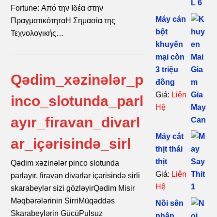
Fortune: Από την Ιδέα στην
Máy cán
ΠραγματικότηταΗ Σημασία της
bột
Τεχνολογικής…
khuyến
mại còn
3 triệu
Qədim_xəzinələr_p
đồng
Giá:
Liên
inco_slotunda_parl
Hệ
ayır_firavan_divarl
Máy cắt
ar_içərisində_sirl
thịt thái
thịt
Qədim xəzinələr pinco slotunda
Giá:
Liên
parlayır, firavan divarlar içərisində sirli
Hệ
skarabeylər sizi gözləyirQədim Misir
Məqbərələrinin SirriMüqəddəs
Nồi sên
Skarabeylərin GücüPulsuz
nhân