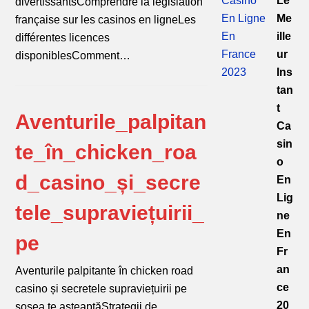
Le
divertissantsComprendre la législation
Me
française sur les casinos en ligneLes
ille
différentes licences
ur
disponiblesComment…
Ins
tan
t
Aventurile_palpitan
Ca
sin
te_în_chicken_roa
o
d_casino_și_secre
En
Lig
tele_supraviețuirii_
ne
En
pe
Fr
an
Aventurile palpitante în chicken road
ce
casino și secretele supraviețuirii pe
20
șosea te așteaptăStrategii de