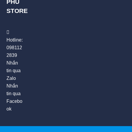
PHÚ
STORE
Hotline:
098112
2839
Nhắn
tin qua
Zalo
Nhắn
tin qua
Facebo
ok