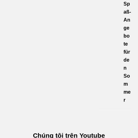
Sp
aß-
An
ge
bo
te
für
de
n
So
m
me
r
Chúng tôi trên Youtube