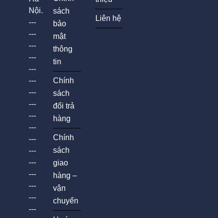
Nội.
sách
Liên hệ
---
bảo
---
mật
---
thông
---
tin
---
---
Chính
---
sách
---
đổi trả
---
hàng
---
Chính
---
sách
---
---
giao
---
hàng –
---
vận
---
chuyển
---