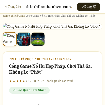
thietbilambanhvn.com
.
Trang Chủ
Đăng Ký
Home
›
Tất Cả Game
›
Cổng Game Nổ Hũ Hợp Pháp: Chơi Thả Ga, Không Lo “Phốt”
TIN TỨC CÁ CƯỢC · THIETBILAMBANHVN.COM
Cổng Game Nổ Hũ Hợp Pháp: Chơi Thả Ga,
Không Lo “Phốt”
★★★★★
4.8 / 5.0 · 2,077+ đánh giá đã xác minh
Được Quan Tâm Nhiều