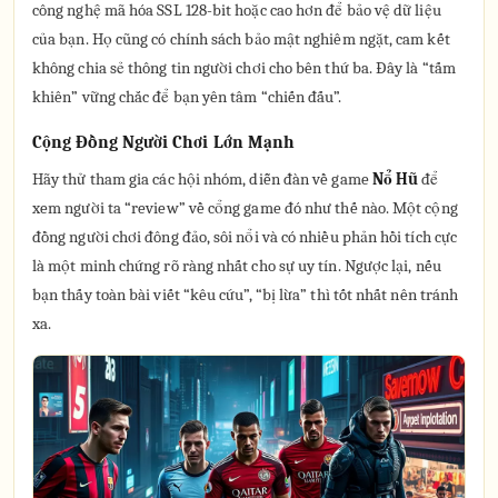
công nghệ mã hóa SSL 128-bit hoặc cao hơn để bảo vệ dữ liệu
của bạn. Họ cũng có chính sách bảo mật nghiêm ngặt, cam kết
không chia sẻ thông tin người chơi cho bên thứ ba. Đây là “tấm
khiên” vững chắc để bạn yên tâm “chiến đấu”.
Cộng Đồng Người Chơi Lớn Mạnh
Hãy thử tham gia các hội nhóm, diễn đàn về game
Nổ Hũ
để
xem người ta “review” về cổng game đó như thế nào. Một cộng
đồng người chơi đông đảo, sôi nổi và có nhiều phản hồi tích cực
là một minh chứng rõ ràng nhất cho sự uy tín. Ngược lại, nếu
bạn thấy toàn bài viết “kêu cứu”, “bị lừa” thì tốt nhất nên tránh
xa.