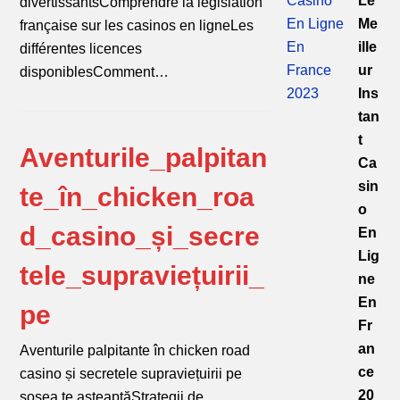
Le
divertissantsComprendre la législation
Me
française sur les casinos en ligneLes
ille
différentes licences
ur
disponiblesComment…
Ins
tan
t
Aventurile_palpitan
Ca
sin
te_în_chicken_roa
o
d_casino_și_secre
En
Lig
tele_supraviețuirii_
ne
En
pe
Fr
an
Aventurile palpitante în chicken road
ce
casino și secretele supraviețuirii pe
20
șosea te așteaptăStrategii de