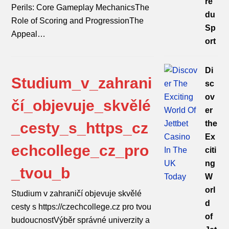
re
Perils: Core Gameplay MechanicsThe
du
Role of Scoring and ProgressionThe
Sp
Appeal…
ort
Di
Studium_v_zahrani
sc
ov
čí_objevuje_skvělé
er
the
_cesty_s_https_cz
Ex
echcollege_cz_pro
citi
ng
_tvou_b
W
orl
Studium v zahraničí objevuje skvělé
d
cesty s https://czechcollege.cz pro tvou
of
budoucnostVýběr správné univerzity a