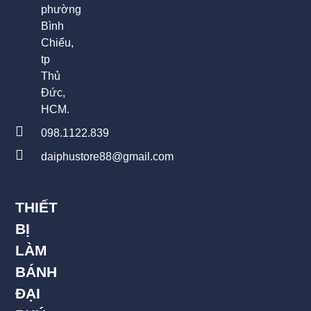
phường
Bình
Chiểu,
tp
Thủ
Đức,
HCM.
098.1122.839
daiphustore88@gmail.com
THIẾT
BỊ
LÀM
BÁNH
ĐẠI