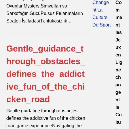
Co
OyunlarıMystery Simvolları və
m
Sarkofağın GücüPulsuz Fırlanmaların
me
Strateji İstifadəsiTəhlükəsizlik…
nt
les
Je
Gentle_guidance_t
ux
en
hrough_obstacles_
Lig
ne
defines_the_addict
ch
ive_fun_of_the_chi
an
ge
cken_road
nt
la
Gentle guidance through obstacles
Cu
defines the addictive fun of the chicken
ltu
road game experienceNavigating the