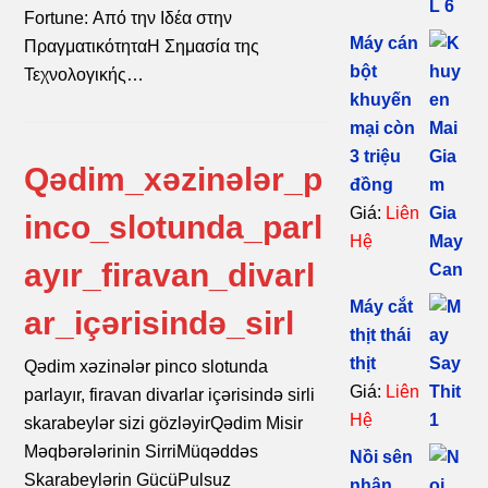
Fortune: Από την Ιδέα στην
Máy cán
ΠραγματικότηταΗ Σημασία της
bột
Τεχνολογικής…
khuyến
mại còn
3 triệu
Qədim_xəzinələr_p
đồng
Giá:
Liên
inco_slotunda_parl
Hệ
ayır_firavan_divarl
Máy cắt
ar_içərisində_sirl
thịt thái
thịt
Qədim xəzinələr pinco slotunda
Giá:
Liên
parlayır, firavan divarlar içərisində sirli
Hệ
skarabeylər sizi gözləyirQədim Misir
Məqbərələrinin SirriMüqəddəs
Nồi sên
Skarabeylərin GücüPulsuz
nhân