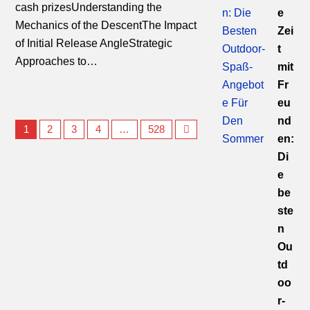
cash prizesUnderstanding the
e
Mechanics of the DescentThe Impact
Zei
of Initial Release AngleStrategic
t
Approaches to…
mit
Fr
eu
nd
1
2
3
4
…
528
Next
en:
Di
e
be
ste
n
Ou
td
oo
r-