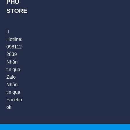
PHÚ
STORE
Hotline:
098112
2839
Nhắn
tin qua
Zalo
Nhắn
tin qua
Facebo
ok