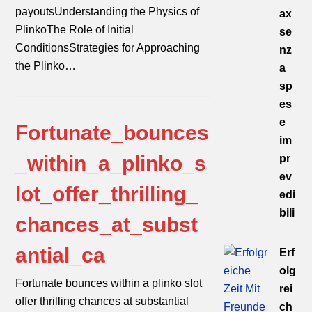
payoutsUnderstanding the Physics of
ax
PlinkoThe Role of Initial
se
ConditionsStrategies for Approaching
nz
the Plinko…
a
sp
es
e
Fortunate_bounces
im
_within_a_plinko_s
pr
ev
lot_offer_thrilling_
edi
bili
chances_at_subst
antial_ca
Erf
olg
Fortunate bounces within a plinko slot
rei
offer thrilling chances at substantial
ch