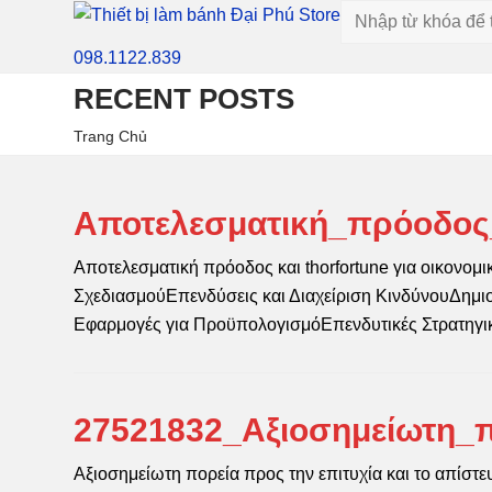
098.1122.839
RECENT POSTS
Trang Chủ
Αποτελεσματική_πρόοδος_
Αποτελεσματική πρόοδος και thorfortune για οικονομ
ΣχεδιασμούΕπενδύσεις και Διαχείριση ΚινδύνουΔημ
Εφαρμογές για ΠροϋπολογισμόΕπενδυτικές Στρατηγ
27521832_Αξιοσημείωτη_π
Αξιοσημείωτη πορεία προς την επιτυχία και το απίστευ