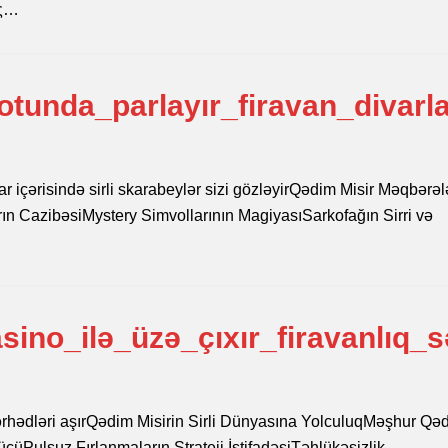
ής…
tunda_parlayır_firavan_divarla
ar içərisində sirli skarabeylər sizi gözləyirQədim Misir Məqbərəl
n CazibəsiMystery Simvollarının MagiyasıSarkofağın Sirri və
ino_ilə_üzə_çıxır_firavanlıq_s
q sərhədləri aşırQədim Misirin Sirli Dünyasına YolculuqMəşhur Qə
ücüPulsuz Fırlanmaların Strateji İstifadəsiTəhlükəsizlik…