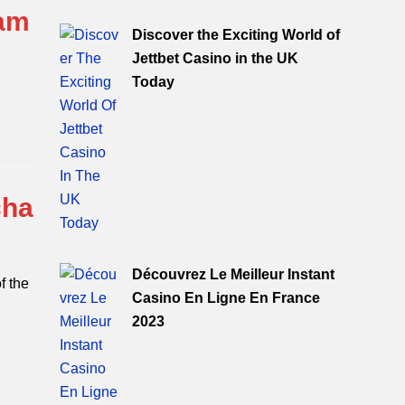
gam
Discover the Exciting World of
Jettbet Casino in the UK
Today
cha
Découvrez Le Meilleur Instant
f the
Casino En Ligne En France
2023