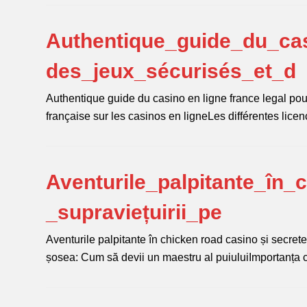
Authentique_guide_du_cas
des_jeux_sécurisés_et_d
Authentique guide du casino en ligne france legal pou
française sur les casinos en ligneLes différentes l
Aventurile_palpitante_în_
_supraviețuirii_pe
Aventurile palpitante în chicken road casino și secrete
șosea: Cum să devii un maestru al puiuluiImportanța 