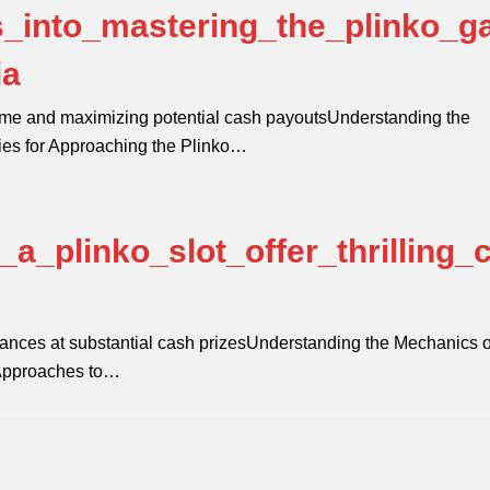
s_into_mastering_the_plinko_
ia
game and maximizing potential cash payoutsUnderstanding the
gies for Approaching the Plinko…
a_plinko_slot_offer_thrilling_
 chances at substantial cash prizesUnderstanding the Mechanics o
 Approaches to…