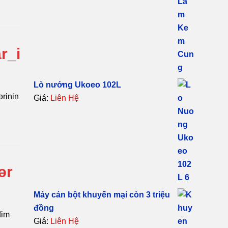
r_i
Lò nướng Ukoeo 102L
ərinin
Giá:
Liên Hệ
ər
Máy cán bột khuyến mại còn 3 triệu
đồng
dim
Giá:
Liên Hệ