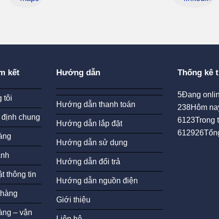
m kết
Hướng dẫn
Thống kê t
5
Đang onlin
 tôi
Hướng dẫn thanh toán
238
Hôm na
 định chung
6123
Trong 
Hướng dẫn lắp đặt
612926
Tổn
àng
Hướng dẫn sử dụng
ành
Hướng dẫn đổi trả
t thông tin
Hướng dẫn nguồn điện
 hàng
Giới thiệu
àng – vận
Liên hệ