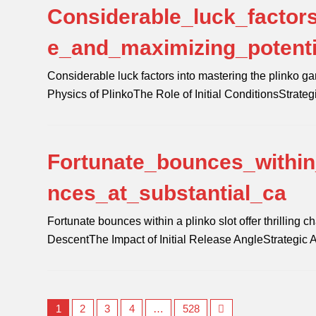
Considerable_luck_factor
e_and_maximizing_potent
Considerable luck factors into mastering the plinko 
Physics of PlinkoThe Role of Initial ConditionsStrate
Fortunate_bounces_within_
nces_at_substantial_ca
Fortunate bounces within a plinko slot offer thrilling
DescentThe Impact of Initial Release AngleStrategic
1
2
3
4
…
528
Next