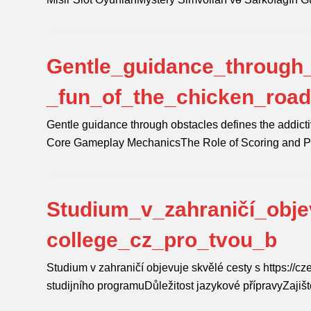
Gentle_guidance_through_
_fun_of_the_chicken_roa
Gentle guidance through obstacles defines the addicti
Core Gameplay MechanicsThe Role of Scoring and 
Studium_v_zahraničí_obje
college_cz_pro_tvou_b
Studium v zahraničí objevuje skvělé cesty s https://c
studijního programuDůležitost jazykové přípravyZajiš