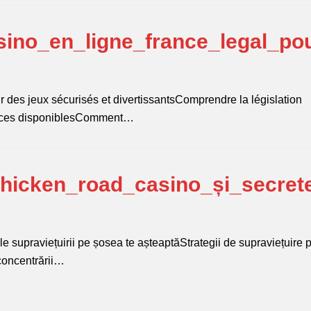
ino_en_ligne_france_legal_po
r des jeux sécurisés et divertissantsComprendre la législation
icences disponiblesComment…
chicken_road_casino_și_secret
le supraviețuirii pe șosea te așteaptăStrategii de supraviețuire 
concentrării…