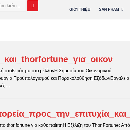
GIỚI THIỆU
SẢN PHẨM
και_thorfortune_για_οικον
ική σταθερότητα στο μέλλονΗ Σημασία του Οικονομικού
ιουργία Προϋπολογισμού και Παρακολούθηση ΕξόδωνΕργαλεία 
ικές…
ορεία_προς_την_επιτυχία_και
το thor fortune για κάθε παίκτηΗ Εξέλιξη του Thor Fortune: Από