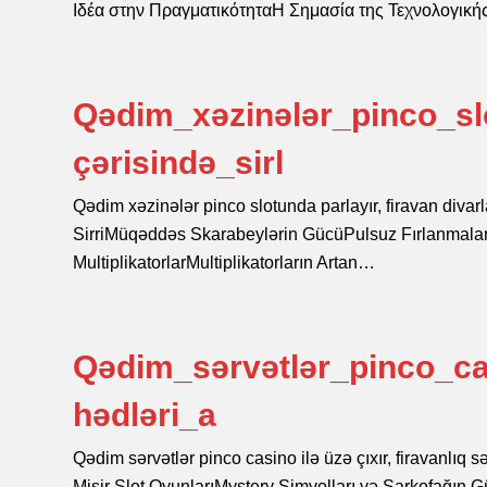
Ιδέα στην ΠραγματικότηταΗ Σημασία της Τεχνολογικ
Qədim_xəzinələr_pinco_slo
çərisində_sirl
Qədim xəzinələr pinco slotunda parlayır, firavan divarl
SirriMüqəddəs Skarabeylərin GücüPulsuz Fırlanmaları
MultiplikatorlarMultiplikatorların Artan…
Qədim_sərvətlər_pinco_cas
hədləri_a
Qədim sərvətlər pinco casino ilə üzə çıxır, firavanlı
Misir Slot OyunlarıMystery Simvolları və Sarkofağın G