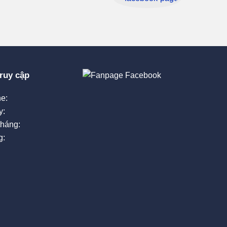
ruy cập
e:
y:
tháng:
g: