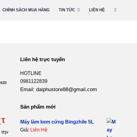
CHÍNH SÁCH MUA HÀNG
TIN TỨC
LIÊN HỆ
Liên hệ trực tuyến
HOTLINE
0981122839
και
Email: daiphustore88@gmail.com
Sản phẩm mới
_τ
Máy làm kem cứng Bingzhile 5L
Giá:
Liên Hệ
 την