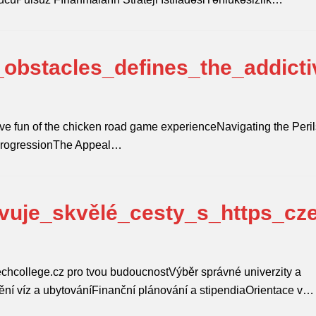
obstacles_defines_the_addicti
d
ve fun of the chicken road game experienceNavigating the Peril
ProgressionThe Appeal…
vuje_skvělé_cesty_s_https_cz
zechcollege.cz pro tvou budoucnostVýběr správné univerzity a
tění víz a ubytováníFinanční plánování a stipendiaOrientace v…